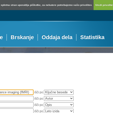
spletna stran uporablja piškotke, za nekatere potrebujemo vašo privolitev.
Uredi privolitev
je
Brskanje
Oddaja dela
Statistika
išči po
išči po
išči po
išči po