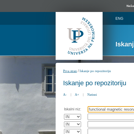
Naša 
ENG
Iskan
/
Prva stran
Iskanje po repozitoriju
Iskanje po repozitoriju
A-
|
A+
|
Natisni
Iskalni niz: