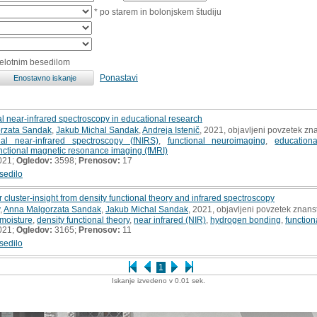
* po starem in bolonjskem študiju
celotnim besedilom
Ponastavi
al near-infrared spectroscopy in educational research
rzata Sandak
,
Jakub Michal Sandak
,
Andreja Istenič
, 2021, objavljeni povzetek z
nal near-infrared spectroscopy (fNIRS)
,
functional neuroimaging
,
education
nctional magnetic resonance imaging (fMRI)
021;
Ogledov:
3598;
Prenosov:
17
sedilo
er cluster-insight from density functional theory and infrared spectroscopy
,
Anna Malgorzata Sandak
,
Jakub Michal Sandak
, 2021, objavljeni povzetek znan
moisture
,
density functional theory
,
near infrared (NIR)
,
hydrogen bonding
,
functio
021;
Ogledov:
3165;
Prenosov:
11
sedilo
1
Iskanje izvedeno v 0.01 sek.