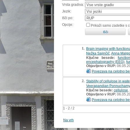
Vrsta gradiva:
Jezik:
Išči po:
Opcije:
Prikaži samo zadetke s 
1.
Brain imaging with function
Nežka Sajinčič
,
Anna Malgo
Ključne besede:
functio
encephalography (EEG)
,
fu
Objavljeno v RUP:
06.05.2
Povezava na celotno be
2.
Stability of cellulose in wat
Veerapandian Ponnuchamy
Ključne besede:
cellulose
,
Objavljeno v RUP:
06.05.2
Povezava na celotno be
1 - 2 / 2
Na vrh