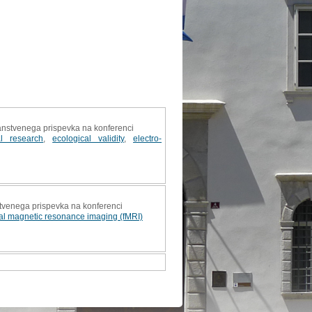
nanstvenega prispevka na konferenci
al research
,
ecological validity
,
electro-
stvenega prispevka na konferenci
nal magnetic resonance imaging (fMRI)