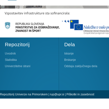
Repozitorij
Dela
Uvodnik
Iskanje
Statistika
Brskanje
Univerzitetne strani
Oddaja zaključnega dela
Repozitorij Univerze na Primorskem |
rup@upr.si
|
Piškotki in zasebnost