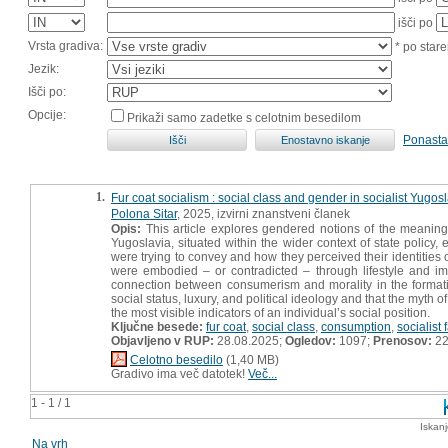
išči po
Vrsta gradiva:
* po stare
Jezik:
Išči po:
Opcije:
Prikaži samo zadetke s celotnim besedilom
Ponasta
1.
Fur coat socialism : social class and gender in socialist Yugos
Polona Sitar
, 2025, izvirni znanstveni članek
Opis:
This article explores gendered notions of the meaning,
Yugoslavia, situated within the wider context of state policy
were trying to convey and how they perceived their identities 
were embodied – or contradicted – through lifestyle and ima
connection between consumerism and morality in the formation
social status, luxury, and political ideology and that the myth 
the most visible indicators of an individual’s social position.
Ključne besede:
fur coat
,
social class
,
consumption
,
socialist
Objavljeno v RUP:
28.08.2025;
Ogledov:
1097;
Prenosov:
2
Celotno besedilo
(1,40 MB)
Gradivo ima več datotek!
Več...
1 - 1 / 1
Iskan
Na vrh