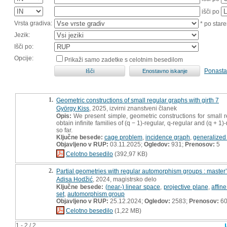
išči po
Vrsta gradiva:
* po stare
Jezik:
Išči po:
Opcije:
Prikaži samo zadetke s celotnim besedilom
Ponasta
1.
Geometric constructions of small regular graphs with girth 7
György Kiss
, 2025, izvirni znanstveni članek
Opis:
We present simple, geometric constructions for small 
obtain infinite families of (q − 1)-regular, q-regular and (q +
so far.
Ključne besede:
cage problem
,
incidence graph
,
generalized
Objavljeno v RUP:
03.11.2025;
Ogledov:
931;
Prenosov:
5
Celotno besedilo
(392,97 KB)
2.
Partial geometries with regular automorphism groups : master’
Adisa Hodžić
, 2024, magistrsko delo
Ključne besede:
(near-) linear space
,
projective plane
,
affin
set
,
automorphism group
Objavljeno v RUP:
25.12.2024;
Ogledov:
2583;
Prenosov:
6
Celotno besedilo
(1,22 MB)
1 - 2 / 2