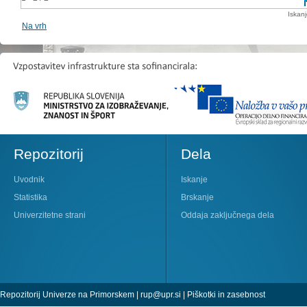
Iskan
Na vrh
Repozitorij
Dela
Uvodnik
Iskanje
Statistika
Brskanje
Univerzitetne strani
Oddaja zaključnega dela
Repozitorij Univerze na Primorskem |
rup@upr.si
|
Piškotki in zasebnost