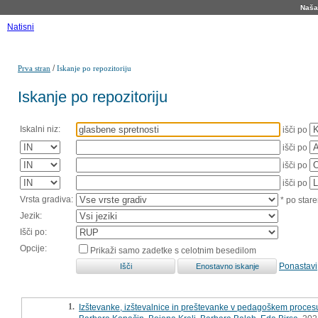
Naša 
Natisni
/
Prva stran
Iskanje po repozitoriju
Iskanje po repozitoriju
Iskalni niz:
išči po
išči po
išči po
išči po
Vrsta gradiva:
* po stare
Jezik:
Išči po:
Opcije:
Prikaži samo zadetke s celotnim besedilom
Ponastavi
1.
Izštevanke, izštevalnice in preštevanke v pedagoškem proces