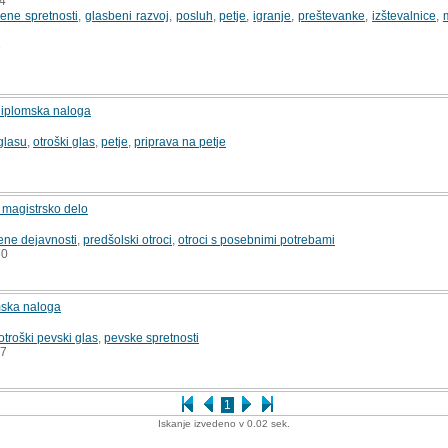
24
ene spretnosti
,
glasbeni razvoj
,
posluh
,
petje
,
igranje
,
preštevanke
,
izštevalnice
,
1
 diplomska naloga
glasu
,
otroški glas
,
petje
,
priprava na petje
7
 magistrsko delo
ene dejavnosti
,
predšolski otroci
,
otroci s posebnimi potrebami
0
mska naloga
otroški pevski glas
,
pevske spretnosti
7
1
Iskanje izvedeno v 0.02 sek.