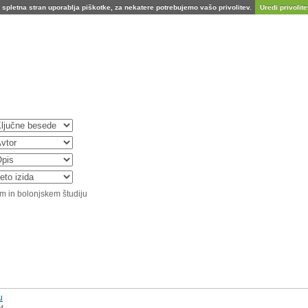
spletna stran uporablja piškotke, za nekatere potrebujemo vašo privolitev.
Uredi privolitev
m in bolonjskem študiju
u