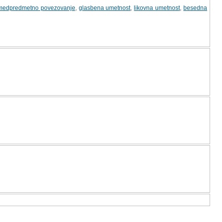
medpredmetno povezovanje
,
glasbena umetnost
,
likovna umetnost
,
besedna