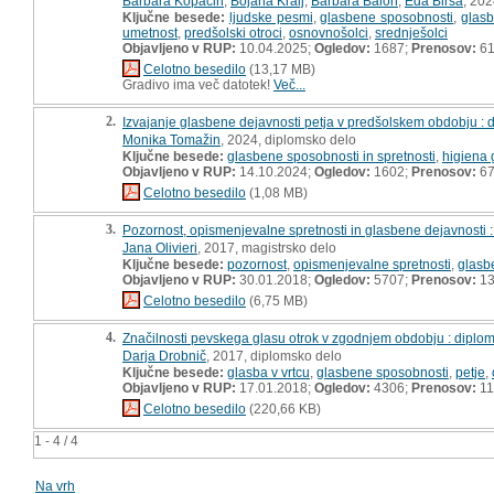
Barbara Kopačin
,
Bojana Kralj
,
Barbara Baloh
,
Eda Birsa
, 20
Ključne besede:
ljudske pesmi
,
glasbene sposobnosti
,
glasb
umetnost
,
predšolski otroci
,
osnovnošolci
,
srednješolci
Objavljeno v RUP:
10.04.2025;
Ogledov:
1687;
Prenosov:
6
Celotno besedilo
(13,17 MB)
Gradivo ima več datotek!
Več...
2.
Izvajanje glasbene dejavnosti petja v predšolskem obdobju :
Monika Tomažin
, 2024, diplomsko delo
Ključne besede:
glasbene sposobnosti in spretnosti
,
higiena 
Objavljeno v RUP:
14.10.2024;
Ogledov:
1602;
Prenosov:
6
Celotno besedilo
(1,08 MB)
3.
Pozornost, opismenjevalne spretnosti in glasbene dejavnosti :
Jana Olivieri
, 2017, magistrsko delo
Ključne besede:
pozornost
,
opismenjevalne spretnosti
,
glasb
Objavljeno v RUP:
30.01.2018;
Ogledov:
5707;
Prenosov:
13
Celotno besedilo
(6,75 MB)
4.
Značilnosti pevskega glasu otrok v zgodnjem obdobju : diplo
Darja Drobnič
, 2017, diplomsko delo
Ključne besede:
glasba v vrtcu
,
glasbene sposobnosti
,
petje
,
Objavljeno v RUP:
17.01.2018;
Ogledov:
4306;
Prenosov:
11
Celotno besedilo
(220,66 KB)
1 - 4 / 4
Na vrh