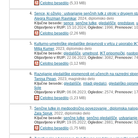
Celotno besedilo
(5,33 MB)
4.
Sence, ki oživijo : ustvarjanje senčnih lutk z otroki v drugem 
Alegra Rozman Ravnikar
, 2024, diplomsko delo
Ključne besede:
sence
,
senčne lutke
,
gledališče
,
predstave
,
u
Objavljeno v RUP:
15.10.2024;
Ogledov:
1996;
Prenosov:
10
Celotno besedilo
(2,26 MB)
5.
Kulturno-umetniške gledališke dejavnosti v vrtcu z uporabo I
Mitja Kumer
, 2023, diplomsko delo
Ključne besede:
gledališče
,
umetnost
,
IKT pripomočki
,
nastop
Objavljeno v RUP:
22.06.2023;
Ogledov:
3082;
Prenosov:
7
Celotno besedilo
(1,12 MB)
6.
Razvijanje gledališke pismenosti pri učencih na razredni stopnj
Tanisa Pipan
, 2023, magistrsko delo
Ključne besede:
gledališče
,
mladi gledalci
,
gledališko opism
šole
Objavljeno v RUP:
06.06.2023;
Ogledov:
2574;
Prenosov:
17
Celotno besedilo
(1,23 MB)
7.
Senčne lutke in medpodročno povezovanje : diplomska nalog
Zala Spruk
, 2022, diplomsko delo
Ključne besede:
senčne lutke
,
senčno gledališče
,
ustvarjanje
Objavljeno v RUP:
19.05.2022;
Ogledov:
2881;
Prenosov:
9
Celotno besedilo
(1,75 MB)