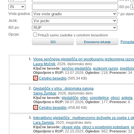
išči po
Vrsta gradiva:
* po stare
Jezik:
Išči po:
Opcije:
Prikaži samo zadetke s celotnim besedilom
Ponasta
1.
Vloga senčnega gledališča pri spodbujanju jezikovnega razvoj
Laura Močnik
, 2026, diplomsko delo
Ključne besede:
senčno gledališče
,
jezikovni razvoj
,
predšols
Objavljeno v RUP:
13.07.2026;
Ogledov:
218;
Prenosov:
34
Celotno besedilo
(585,34 KB)
2.
Gledališče v vrtcu : diplomska naloga
Sanja Žumbar
, 2026, diplomsko delo
Ključne besede:
gledališče
,
vrtec
,
vzgojiteljice
,
otroci
,
anketa
Objavljeno v RUP:
08.07.2026;
Ogledov:
177;
Prenosov:
8
Celotno besedilo
(458,80 KB)
3.
Interaktivno gledališče : multisenzorno doživetje za osebe z o
Lara Zamida
, 2025, magistrsko delo
Ključne besede:
okvare vida
,
otroci s posebnimi potrebami
,
p
Objavljeno v RUP:
22.10.2025;
Ogledov:
862;
Prenosov:
32