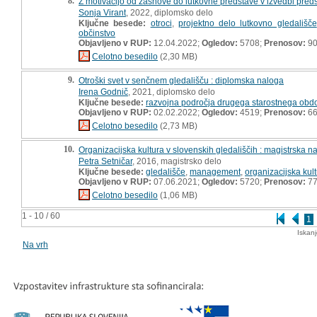
8.
Z motivacijo od zasnove do lutkovne predstave v izvedbi predš
Sonja Virant
, 2022, diplomsko delo
Ključne besede:
otroci
,
projektno delo lutkovno gledališče
občinstvo
Objavljeno v RUP:
12.04.2022;
Ogledov:
5708;
Prenosov:
9
Celotno besedilo
(2,30 MB)
9.
Otroški svet v senčnem gledališču : diplomska naloga
Irena Godnič
, 2021, diplomsko delo
Ključne besede:
razvojna področja drugega starostnega obd
Objavljeno v RUP:
02.02.2022;
Ogledov:
4519;
Prenosov:
6
Celotno besedilo
(2,73 MB)
10.
Organizacijska kultura v slovenskih gledališčih : magistrska n
Petra Setničar
, 2016, magistrsko delo
Ključne besede:
gledališče
,
management
,
organizacijska kul
Objavljeno v RUP:
07.06.2021;
Ogledov:
5720;
Prenosov:
7
Celotno besedilo
(1,06 MB)
1 - 10 / 60
1
Iskan
Na vrh