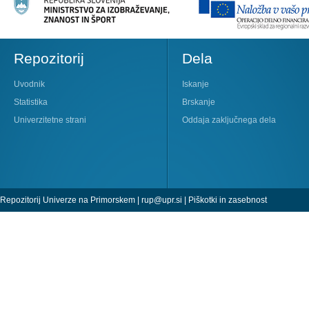
Repozitorij
Dela
Uvodnik
Iskanje
Statistika
Brskanje
Univerzitetne strani
Oddaja zaključnega dela
Repozitorij Univerze na Primorskem |
rup@upr.si
|
Piškotki in zasebnost