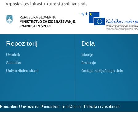
Repozitorij
Dela
Uvodnik
Iskanje
Statistika
Brskanje
Univerzitetne strani
Oddaja zaključnega dela
Repozitorij Univerze na Primorskem |
rup@upr.si
|
Piškotki in zasebnost