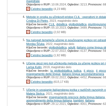
magistrale
Objavljeno v RUP:
10.06.2024;
Ogledov:
3213;
Prenosov:
6
Celotno besedilo
(4,23 MB)
4.
Metode in orodja za učinkovit pristop CLIL : operativni in didak
Cristina Di Pietro
, 2023, magistrsko delo
Ključne besede:
CLIL
,
didattica
,
glottodidattica
,
plurilinguism
Objavljeno v RUP:
05.10.2023;
Ogledov:
3489;
Prenosov:
7
Celotno besedilo
(2,02 MB)
5.
Na nalogah temelječe učenje in poučevanje jezikov pri odrasli
Monika Ščuka
, 2022, magistrsko delo
Ključne besede:
glottodidattica
,
adulti
,
italiano come lingua st
Objavljeno v RUP:
22.07.2022;
Ogledov:
4137;
Prenosov:
5
Celotno besedilo
(1,92 MB)
6.
Učenje skozi igro kot učinkovita metoda za učenje jezikov pri n
Larisa Kutin
, 2019, magistrsko delo
Ključne besede:
la glottodidattica ludica
,
il gioco
,
il gioco
insegnamento delle lingue
,
italiano lingua seconda/straniera
Objavljeno v RUP:
09.02.2022;
Ogledov:
4452;
Prenosov:
6
Celotno besedilo
(615,17 KB)
7.
Učenje in usvajanje italijanskega jezika v različnih razvojnih 
Mateja Stolica
, 2021, magistrsko delo
Ključne besede:
insegnamento precoce della lingua italiana
apprendimento della lingua italiana
,
bambini
,
italiano
Objavljeno v RUP:
29.12.2021;
Ogledov:
4001;
Prenosov:
6