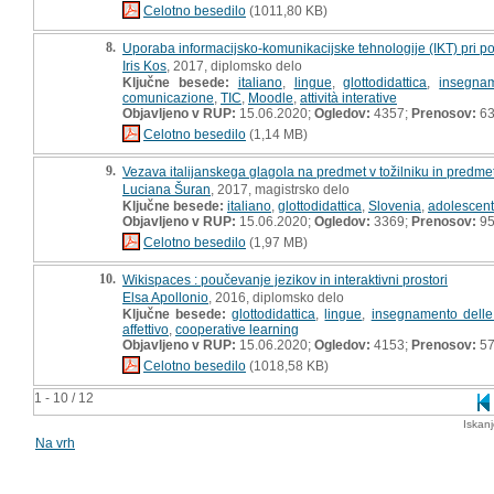
Celotno besedilo
(1011,80 KB)
8.
Uporaba informacijsko-komunikacijske tehnologije (IKT) pri po
Iris Kos
, 2017, diplomsko delo
Ključne besede:
italiano
,
lingue
,
glottodidattica
,
insegnam
comunicazione
,
TIC
,
Moodle
,
attività interative
Objavljeno v RUP:
15.06.2020;
Ogledov:
4357;
Prenosov:
6
Celotno besedilo
(1,14 MB)
9.
Vezava italijanskega glagola na predmet v tožilniku in predmet v
Luciana Šuran
, 2017, magistrsko delo
Ključne besede:
italiano
,
glottodidattica
,
Slovenia
,
adolescent
Objavljeno v RUP:
15.06.2020;
Ogledov:
3369;
Prenosov:
9
Celotno besedilo
(1,97 MB)
10.
Wikispaces : poučevanje jezikov in interaktivni prostori
Elsa Apollonio
, 2016, diplomsko delo
Ključne besede:
glottodidattica
,
lingue
,
insegnamento delle
affettivo
,
cooperative learning
Objavljeno v RUP:
15.06.2020;
Ogledov:
4153;
Prenosov:
5
Celotno besedilo
(1018,58 KB)
1 - 10 / 12
Iskan
Na vrh