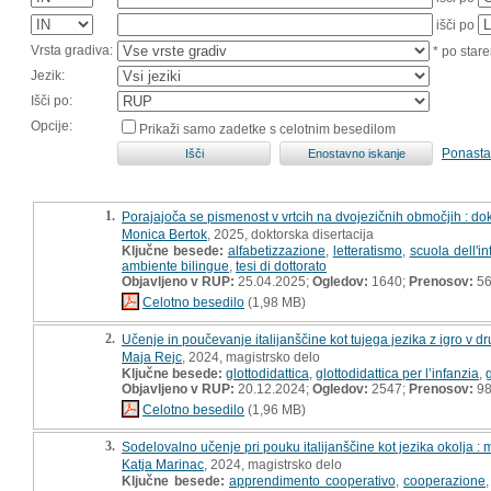
išči po
Vrsta gradiva:
* po stare
Jezik:
Išči po:
Opcije:
Prikaži samo zadetke s celotnim besedilom
Ponasta
1.
Porajajoča se pismenost v vrtcih na dvojezičnih območjih : dok
Monica Bertok
, 2025, doktorska disertacija
Ključne besede:
alfabetizzazione
,
letteratismo
,
scuola dell'in
ambiente bilingue
,
tesi di dottorato
Objavljeno v RUP:
25.04.2025;
Ogledov:
1640;
Prenosov:
5
Celotno besedilo
(1,98 MB)
2.
Učenje in poučevanje italijanščine kot tujega jezika z igro v d
Maja Rejc
, 2024, magistrsko delo
Ključne besede:
glottodidattica
,
glottodidattica per l’infanzia
,
Objavljeno v RUP:
20.12.2024;
Ogledov:
2547;
Prenosov:
9
Celotno besedilo
(1,96 MB)
3.
Sodelovalno učenje pri pouku italijanščine kot jezika okolja : 
Katja Marinac
, 2024, magistrsko delo
Ključne besede:
apprendimento cooperativo
,
cooperazione