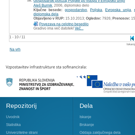
10.
Gospodarski položaj Poljske po vstopu v Evropsko unijo
Aleš Burnik
, 2006, diplomsko delo
Ključne besede:
gospodarstvo
,
Poljska
,
Evropska unija
,
diplomska dela
Objavljeno v RUP:
15.10.2013;
Ogledov:
7926;
Prenosov:
15
Povezava na celotno besedilo
Gradivo ima več datotek!
Več...
1 - 10 / 11
Iskan
Na vrh
Repozitorij
Dela
Uvodnik
Iskanje
Statistika
Brskanje
Univerzitetne strani
Oddaja zaključnega dela