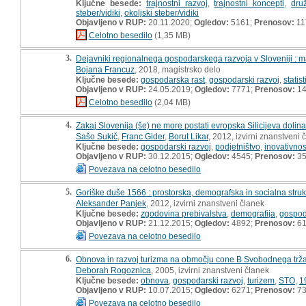
Ključne besede:
trajnostni razvoj
,
trajnostni koncepti
,
dru
steber/vidiki
,
okoljski steber/vidiki
Objavljeno v RUP:
20.11.2020;
Ogledov:
5161;
Prenosov:
11
Celotno besedilo
(1,35 MB)
3.
Dejavniki regionalnega gospodarskega razvoja v Sloveniji : m
Bojana Francuz
, 2018, magistrsko delo
Ključne besede:
gospodarska rast
,
gospodarski razvoj
,
statis
Objavljeno v RUP:
24.05.2019;
Ogledov:
7771;
Prenosov:
14
Celotno besedilo
(2,04 MB)
4.
Zakaj Slovenija (še) ne more postati evropska Silicijeva dolin
Sašo Sukič
,
Franc Gider
,
Borut Likar
, 2012, izvirni znanstveni 
Ključne besede:
gospodarski razvoj
,
podjetništvo
,
inovativnos
Objavljeno v RUP:
30.12.2015;
Ogledov:
4545;
Prenosov:
3
Povezava na celotno besedilo
5.
Goriške duše 1566 : prostorska, demografska in socialna struk
Aleksander Panjek
, 2012, izvirni znanstveni članek
Ključne besede:
zgodovina prebivalstva
,
demografija
,
gospod
Objavljeno v RUP:
21.12.2015;
Ogledov:
4892;
Prenosov:
6
Povezava na celotno besedilo
6.
Obnova in razvoj turizma na območju cone B Svobodnega trž
Deborah Rogoznica
, 2005, izvirni znanstveni članek
Ključne besede:
obnova
,
gospodarski razvoj
,
turizem
,
STO
,
1
Objavljeno v RUP:
10.07.2015;
Ogledov:
6271;
Prenosov:
7
Povezava na celotno besedilo