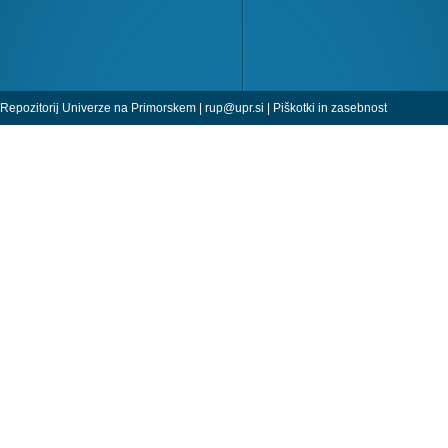
Repozitorij Univerze na Primorskem |
rup@upr.si
|
Piškotki in zasebnost