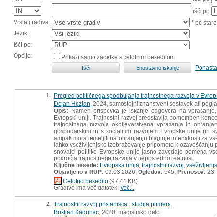
išči po
Vrsta gradiva:
* po stare
Jezik:
Išči po:
Opcije:
Prikaži samo zadetke s celotnim besedilom
Ponasta
1.
Pregled političnega spodbujanja trajnostnega razvoja v Evrop
Dejan Hozjan
, 2024, samostojni znanstveni sestavek ali pogla
Opis:
Namen prispevka je iskanje odgovora na vprašanje, k
Evropski uniji. Trajnostni razvoj predstavlja pomemben koncep
trajnostnega razvoja okoljevarstvena vprašanja in ohranja
gospodarskim in s socialnim razvojem Evropske unije (in s
ampak mora temeljiti na ohranjanju blaginje in enakosti za vse
lahko vseživljenjsko izobraževanje pripomore k ozaveščanju pr
snovalci politike Evropske unije jasno zavedajo pomena vse
področja trajnostnega razvoja v neposredno realnost.
Ključne besede:
Evropska unija
,
trajnostni razvoj
,
vseživljenj
Objavljeno v RUP:
09.03.2026;
Ogledov:
545;
Prenosov:
23
Celotno besedilo
(97,44 KB)
Gradivo ima več datotek!
Več...
2.
Trajnostni razvoj pristanišča : študija primera
Boštjan Kadunec
, 2020, magistrsko delo