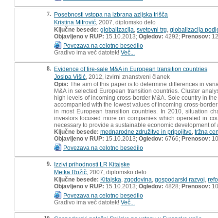
7.
Posebnosti vstopa na izbrana azijska trišča
Kristina Mitrović
, 2007, diplomsko delo
Ključne besede:
globalizacija
,
svetovni trg
,
globalizacija podje
Objavljeno v RUP:
15.10.2013;
Ogledov:
4292;
Prenosov:
12
Povezava na celotno besedilo
Gradivo ima več datotek!
Več...
8.
Evidence of fire-sale M&A in European transition countries
Josipa Višić
, 2012, izvirni znanstveni članek
Opis:
The aim of this paper is to determine differences in vari
M&A in selected European transition countries. Cluster analy
high levels of incoming cross-border M&A. Sole country in the
accompanied with the lowest values of incoming cross-border M
in most European transition countries. In 2010, situation c
investors focused more on companies which operated in count
necessary to provide a sustainable economic development of a
Ključne besede:
mednarodne združitve in pripojitve
,
tržna ce
Objavljeno v RUP:
15.10.2013;
Ogledov:
6766;
Prenosov:
10
Povezava na celotno besedilo
9.
Izzivi prihodnosti LR Kitajske
Metka Rožič
, 2007, diplomsko delo
Ključne besede:
Kitajska
,
zgodovina
,
gospodarski razvoj
,
ref
Objavljeno v RUP:
15.10.2013;
Ogledov:
4828;
Prenosov:
10
Povezava na celotno besedilo
Gradivo ima več datotek!
Več...