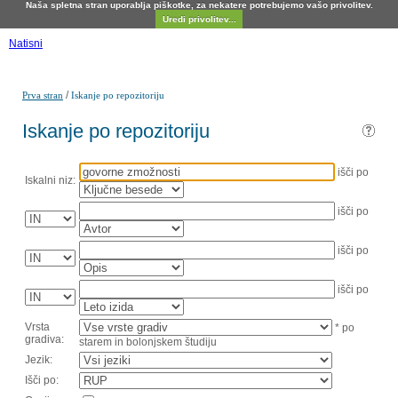
Naša spletna stran uporablja piškotke, za nekatere potrebujemo vašo privolitev.
Uredi privolitev...
Natisni
/
Prva stran
Iskanje po repozitoriju
Iskanje po repozitoriju
išči po
Iskalni niz:
išči po
išči po
išči po
Vrsta
* po
gradiva:
starem in bolonjskem študiju
Jezik:
Išči po: