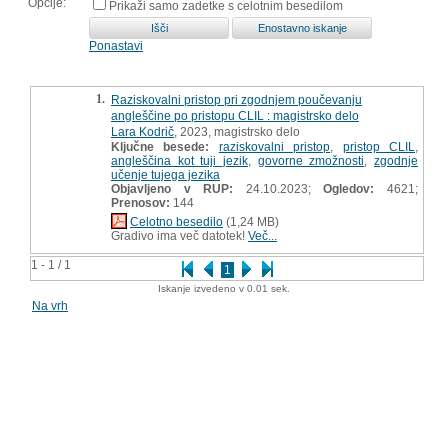
Opcije:
Prikaži samo zadetke s celotnim besedilom
Ponastavi
1.
Raziskovalni pristop pri zgodnjem poučevanju
angleščine po pristopu CLIL : magistrsko delo
Lara Kodrič
, 2023, magistrsko delo
Ključne besede:
raziskovalni pristop
,
pristop CLIL
,
angleščina kot tuji jezik
,
govorne zmožnosti
,
zgodnje
učenje tujega jezika
Objavljeno v RUP:
24.10.2023;
Ogledov:
4621;
Prenosov:
144
Celotno besedilo
(1,24 MB)
Gradivo ima več datotek!
Več...
1 - 1 / 1
1
Iskanje izvedeno v 0.01 sek.
Na vrh