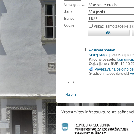
Vrsta gradiva:
Jezik:
Išči po:
Opcije:
Prikaži samo zadetke s 
1.
Poslovni bonton
Matej Kragelj
, 2006, diplom
Ključne besede:
komunicir
Objavljeno v RUP:
15.10.2
Povezava na celotno be
Gradivo ima več datotek!
Ve
1 - 1 / 1
Na vrh