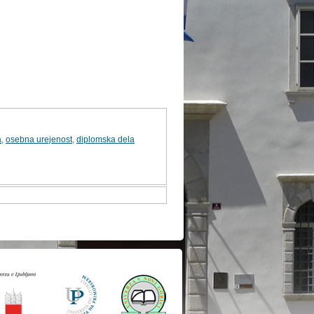
a
,
osebna urejenost
,
diplomska dela