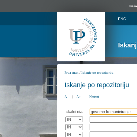
Naša 
ENG
Iskan
/
Prva stran
Iskanje po repozitoriju
Iskanje po repozitoriju
A-
|
A+
|
Natisni
Iskalni niz: