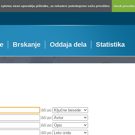
spletna stran uporablja piškotke, za nekatere potrebujemo vašo privolitev.
Uredi privolitev
je
Brskanje
Oddaja dela
Statistika
išči po
išči po
išči po
išči po