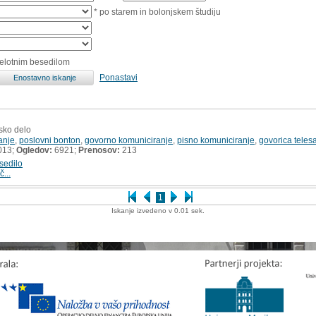
* po starem in bolonjskem študiju
celotnim besedilom
Ponastavi
sko delo
anje
,
poslovni bonton
,
govorno komuniciranje
,
pisno komuniciranje
,
govorica teles
013;
Ogledov:
6921;
Prenosov:
213
sedilo
č...
1
Iskanje izvedeno v 0.01 sek.