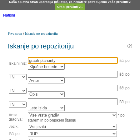
Naša spletna stran uporablja piškotke, za nekatere potrebujemo vašo privolitev.
Uredi privolitev...
Natisni
/
Prva stran
Iskanje po repozitoriju
Iskanje po repozitoriju
išči po
Iskalni niz:
išči po
išči po
išči po
Vrsta
* po
gradiva:
starem in bolonjskem študiju
Jezik:
Išči po: