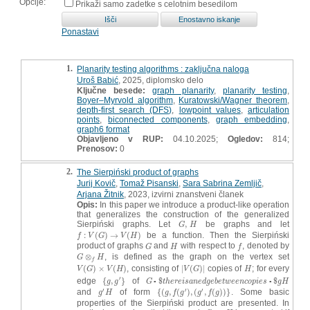
Opcije:
Prikaži samo zadetke s celotnim besedilom
Ponastavi
1.
Planarity testing algorithms : zaključna naloga
Uroš Babić
, 2025, diplomsko delo
Ključne besede:
graph planarity
,
planarity testing
,
Boyer–Myrvold algorithm
,
Kuratowski/Wagner theorem
,
depth-first search (DFS)
,
lowpoint values
,
articulation
points
,
biconnected components
,
graph embedding
,
graph6 format
Objavljeno v RUP:
04.10.2025;
Ogledov:
814;
Prenosov:
0
2.
The Sierpiński product of graphs
Jurij Kovič
,
Tomaž Pisanski
,
Sara Sabrina Zemljič
,
Arjana Žitnik
, 2023, izvirni znanstveni članek
Opis:
In this paper we introduce a product-like operation
that generalizes the construction of the generalized
Sierpiński graphs. Let
,
be graphs and let
G
,
H
G
H
:
(
)
→
(
)
be a function. Then the Sierpiński
f
:
V
(
G
)
→
V
(
H
)
f
V
G
V
H
product of graphs
and
with respect to
, denoted by
G
H
f
G
H
f
⊗
, is defined as the graph on the vertex set
G
⊗
f
H
G
H
f
(
)
×
(
)
, consisting of
|
(
)
|
copies of
; for every
V
(
G
)
×
V
(
H
)
|
V
(
G
)
|
H
V
G
V
H
V
G
H
′
edge
{
,
}
of
$
$
{
g
,
g
′
}
G
▫
$
t
h
e
r
e
i
s
a
n
e
d
g
e
b
e
t
w
e
e
n
c
o
p
i
e
s
▫
$
g
H
g
g
G
▫
t
h
e
r
e
i
s
a
n
e
d
g
e
b
e
t
w
e
e
n
c
o
p
i
e
s
▫
g
H
′
′
′
and
of form
{
(
,
(
)
,
(
,
(
)
)
}
. Some basic
g
′
H
{
(
g
,
f
(
g
′
)
,
(
g
′
,
f
(
g
)
)
}
g
H
g
f
g
g
f
g
properties of the Sierpiński product are presented. In