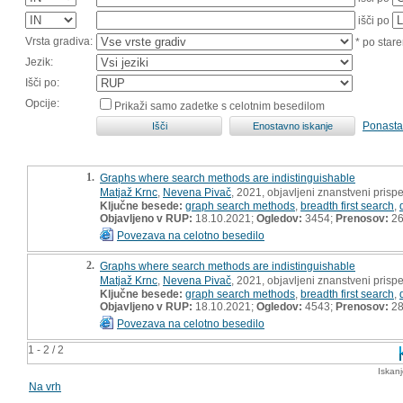
išči po
Vrsta gradiva:
* po stare
Jezik:
Išči po:
Opcije:
Prikaži samo zadetke s celotnim besedilom
Ponasta
1.
Graphs where search methods are indistinguishable
Matjaž Krnc
,
Nevena Pivač
, 2021, objavljeni znanstveni prisp
Ključne besede:
graph search methods
,
breadth first search
,
Objavljeno v RUP:
18.10.2021;
Ogledov:
3454;
Prenosov:
2
Povezava na celotno besedilo
2.
Graphs where search methods are indistinguishable
Matjaž Krnc
,
Nevena Pivač
, 2021, objavljeni znanstveni prisp
Ključne besede:
graph search methods
,
breadth first search
,
Objavljeno v RUP:
18.10.2021;
Ogledov:
4543;
Prenosov:
2
Povezava na celotno besedilo
1 - 2 / 2
Iskan
Na vrh