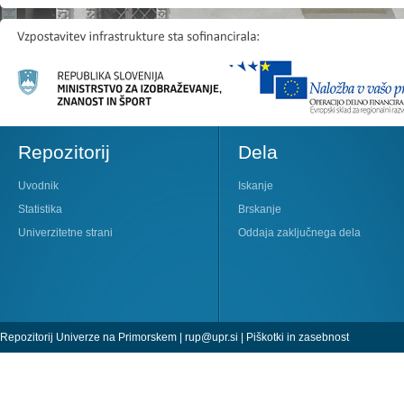
Repozitorij
Dela
Uvodnik
Iskanje
Statistika
Brskanje
Univerzitetne strani
Oddaja zaključnega dela
Repozitorij Univerze na Primorskem |
rup@upr.si
|
Piškotki in zasebnost