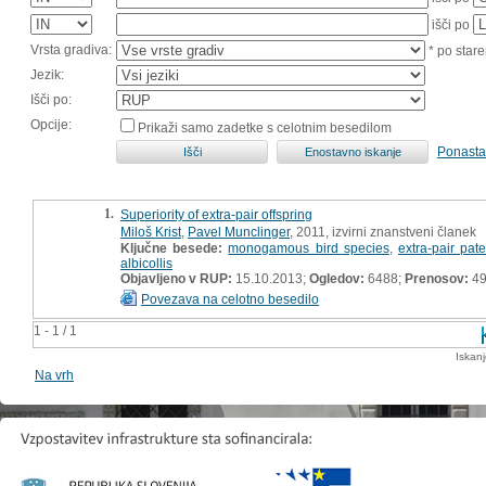
išči po
Vrsta gradiva:
* po stare
Jezik:
Išči po:
Opcije:
Prikaži samo zadetke s celotnim besedilom
Ponasta
1.
Superiority of extra-pair offspring
Miloš Krist
,
Pavel Munclinger
, 2011, izvirni znanstveni članek
Ključne besede:
monogamous bird species
,
extra-pair pate
albicollis
Objavljeno v RUP:
15.10.2013;
Ogledov:
6488;
Prenosov:
4
Povezava na celotno besedilo
1 - 1 / 1
Iskan
Na vrh