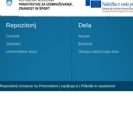
Repozitorij
Dela
Uvodnik
Iskanje
Statistika
Brskanje
Univerzitetne strani
Oddaja zaključnega dela
Repozitorij Univerze na Primorskem |
rup@upr.si
|
Piškotki in zasebnost