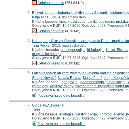
Celotno besedilo
(754,64 KB)
4.
Razvoj metode sledenja kraških voda v Sloveniji : diplomsko 
Katja Mihelj
, 2014, diplomsko delo
Ključne besede:
kras
,
kraški vodonosniki
,
podzemno pretaka
Objavljeno v RUP:
10.07.2015;
Ogledov:
6978;
Prenosov:
6
Celotno besedilo
(4,70 MB)
5.
Hidrogeografske značilnosti povirnega dela Reke : magistrsko
Tina Počkar
, 2013, magistrsko delo
Ključne besede:
hidrogeografija
,
hidrologija
,
Ilirska Bistrica
magistrske naloge
Objavljeno v RUP:
10.07.2015;
Ogledov:
7747;
Prenosov:
11
Celotno besedilo
(6,00 MB)
6.
Latest research on karst waters in Slovenia and their significa
Gregor Kovačič
,
Nataša Ravbar
,
Metka Petrič
,
Janja Kogovšek
Ključne besede:
geografija
,
geomorfologija
,
krasoslovje
,
karstology
,
karst hydrology
,
environmental protection
,
water pr
Objavljeno v RUP:
10.07.2015;
Ogledov:
6226;
Prenosov:
1
Povezava na celotno besedilo
7.
Global NEST journal
1999
Ključne besede:
ekologija
,
varstvo okolja
,
hidrologija
,
ekosist
Objavljeno v RUP:
10.07.2015;
Ogledov:
4497;
Prenosov:
2
Povezava na celotno besedilo