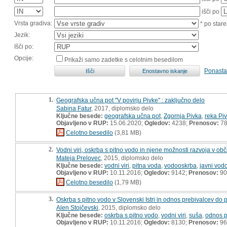
išči po
Vrsta gradiva:
* po stare
Jezik:
Išči po:
Opcije:
Prikaži samo zadetke s celotnim besedilom
Ponasta
1.
Geografska učna pot "V povirju Pivke" : zaključno delo
Sabina Fatur
, 2017, diplomsko delo
Ključne besede:
geografska učna pot
,
Zgornja Pivka
,
reka Pi
Objavljeno v RUP:
15.06.2020;
Ogledov:
4238;
Prenosov:
7
Celotno besedilo
(3,81 MB)
2.
Vodni viri, oskrba s pitno vodo in njene možnosti razvoja v obči
Mateja Prelovec
, 2015, diplomsko delo
Ključne besede:
vodni viri
,
pitna voda
,
vodooskrba
,
javni vod
Objavljeno v RUP:
10.11.2016;
Ogledov:
9142;
Prenosov:
90
Celotno besedilo
(1,79 MB)
3.
Oskrba s pitno vodo v Slovenski Istri in odnos prebivalcev do p
Alen Stojčevski
, 2015, diplomsko delo
Ključne besede:
oskrba s pitno vodo
,
vodni viri
,
suša
,
odnos p
Objavljeno v RUP:
10.11.2016;
Ogledov:
8130;
Prenosov:
96