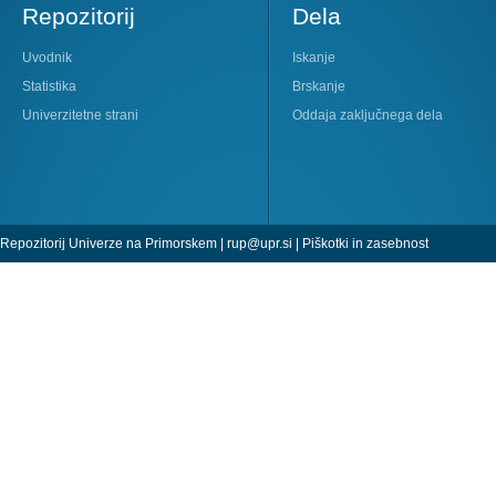
Repozitorij
Dela
Uvodnik
Iskanje
Statistika
Brskanje
Univerzitetne strani
Oddaja zaključnega dela
Repozitorij Univerze na Primorskem |
rup@upr.si
|
Piškotki in zasebnost