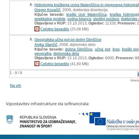
8.
Hidrologija kraškega izvira Malenščica in njegovega hidrogra
Gregor Kovačič
, 2009, doktorska disertacija
Ključne besede:
kraški izvir Malenščica
,
kraška hidrologi
spektralne gostote
,
vodna bilanca
,
sledilni poizkus
,
doktorske 
Objavljeno v RUP:
15.10.2013;
Ogledov:
11326;
Prenosov:
2
Celotno besedilo
(25,08 MB)
9.
Geografska učna pot po dolini Glinščice
Anika Stančič
, 2008, diplomsko delo
Ključne besede:
dolina Glinščice
,
učna pot
,
kras
,
kraški poj
geografija
,
diplomska dela
Objavljeno v RUP:
15.10.2013;
Ogledov:
6000;
Prenosov:
8
Celotno besedilo
(41,80 MB)
1 - 9 / 9
Iskan
Na vrh