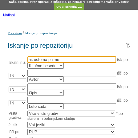
Naša spletna stran uporablja piškotke, za nekatere potrebujemo vašo privolitev.
Uredi privolitev...
Natisni
/
Prva stran
Iskanje po repozitoriju
Iskanje po repozitoriju
išči po
Iskalni niz:
išči po
išči po
išči po
Vrsta
* po
gradiva:
starem in bolonjskem študiju
Jezik:
Išči po: