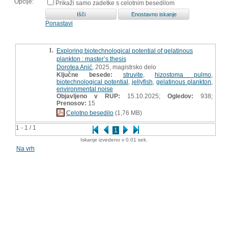
Opcije:
Prikaži samo zadetke s celotnim besedilom
Ponastavi
1.
Exploring biotechnological potential of gelatinous
plankton : master’s thesis
Dorotea Anić
, 2025, magistrsko delo
Ključne besede:
struvite
,
hizostoma pulmo
,
biotechnological potential
,
jellyfish
,
gelatinous plankton
,
environmental noise
Objavljeno v RUP:
15.10.2025;
Ogledov:
938;
Prenosov:
15
Celotno besedilo
(1,76 MB)
1 - 1 / 1
1
Iskanje izvedeno v 0.01 sek.
Na vrh