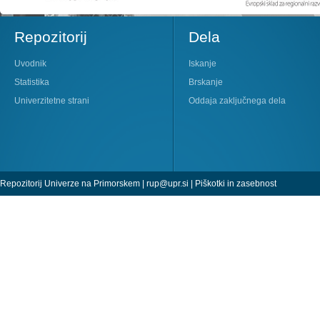
Repozitorij
Dela
Uvodnik
Iskanje
Statistika
Brskanje
Univerzitetne strani
Oddaja zaključnega dela
Repozitorij Univerze na Primorskem |
rup@upr.si
|
Piškotki in zasebnost