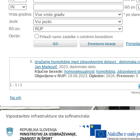
išči po
Vrsta gradiva:
* po stare
Jezik:
Išči po:
Opcije:
Prikaži samo zadetke s celotnim besedilom
Ponasta
1.
Izražanje homofobije med zdravstvenimi delavci : diplomska 
Jan Markovič
, 2023, diplomsko delo
Ključne besede:
homoseksualnost
,
homofobija
,
zdravstveni d
Objavljeno v RUP:
19.08.2023;
Ogledov:
2626;
Prenosov:
0
1 - 1 / 1
Iskan
Na vrh