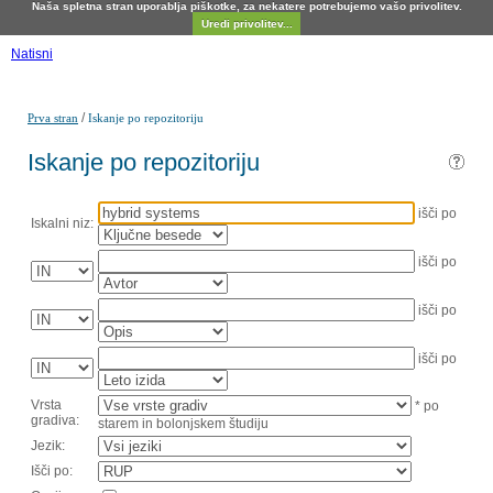
Naša spletna stran uporablja piškotke, za nekatere potrebujemo vašo privolitev.
Uredi privolitev...
Natisni
/
Prva stran
Iskanje po repozitoriju
Iskanje po repozitoriju
išči po
Iskalni niz:
išči po
išči po
išči po
Vrsta
* po
gradiva:
starem in bolonjskem študiju
Jezik:
Išči po: