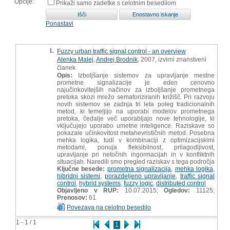
Opcije:
Prikaži samo zadetke s celotnim besedilom
Ponastavi
1.
Fuzzy urban traffic signal control - an overview
Alenka Malej
,
Andrej Brodnik
, 2007, izvirni znanstveni
članek
Opis:
Izboljšanje sistemov za upravljanje mestne
prometne signalizacije je eden cenovno
najučinkovitejših načinov za izboljšanje prometnega
pretoka skozi mrežo semaforiziranih križišč. Pri razvoju
novih sistemov se zadnja tri leta poleg tradicionalnih
metod, ki temeljijo na uporabi modelov prometnega
pretoka, čedalje več uporabljajo nove tehnologije, ki
vključujejo uporabo umetne inteligence. Raziskave so
pokazale učinkovitost metahevrističnih metod. Posebna
mehka logika, tudi v kombinaciji z optimizacijskimi
metodami, ponuja fleksibilnost, prilagodljivost,
upravljanje pri netočnih ingormacijah in v konfliktnih
situacijah. Naredili smo pregled raziskav s tega področja
Ključne besede:
prometna signalizacija
,
mehka logika
,
hibridni sistemi
,
porazdeljeno upravljanje
,
traffic signal
control
,
hybrid systems
,
fuzzy logic
,
distributed control
Objavljeno v RUP:
10.07.2015;
Ogledov:
11125;
Prenosov:
61
Povezava na celotno besedilo
1 - 1 / 1
1