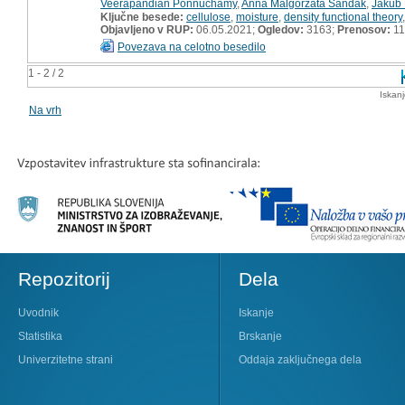
Veerapandian Ponnuchamy
,
Anna Malgorzata Sandak
,
Jakub 
Ključne besede:
cellulose
,
moisture
,
density functional theory
Objavljeno v RUP:
06.05.2021;
Ogledov:
3163;
Prenosov:
11
Povezava na celotno besedilo
1 - 2 / 2
Iskan
Na vrh
Repozitorij
Dela
Uvodnik
Iskanje
Statistika
Brskanje
Univerzitetne strani
Oddaja zaključnega dela