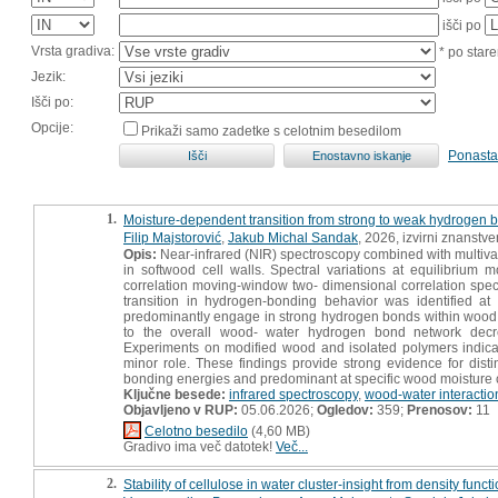
išči po
Vrsta gradiva:
* po stare
Jezik:
Išči po:
Opcije:
Prikaži samo zadetke s celotnim besedilom
Ponasta
1.
Moisture-dependent transition from strong to weak hydrogen 
Filip Majstorović
,
Jakub Michal Sandak
, 2026, izvirni znanstve
Opis:
Near-infrared (NIR) spectroscopy combined with multiva
in softwood cell walls. Spectral variations at equilibrium
correlation moving-window two- dimensional correlation spect
transition in hydrogen-bonding behavior was identified a
predominantly engage in strong hydrogen bonds within wood ce
to the overall wood- water hydrogen bond network decr
Experiments on modified wood and isolated polymers indicate
minor role. These findings provide strong evidence for disti
bonding energies and predominant at specific wood moisture 
Ključne besede:
infrared spectroscopy
,
wood-water interactio
Objavljeno v RUP:
05.06.2026;
Ogledov:
359;
Prenosov:
11
Celotno besedilo
(4,60 MB)
Gradivo ima več datotek!
Več...
2.
Stability of cellulose in water cluster-insight from density func