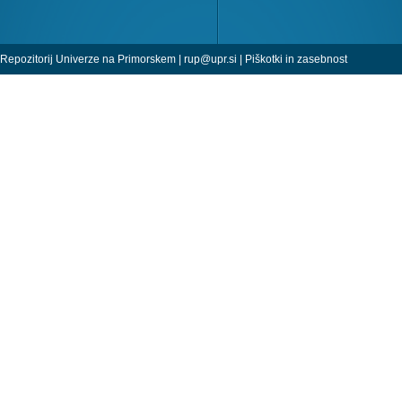
Repozitorij Univerze na Primorskem |
rup@upr.si
|
Piškotki in zasebnost