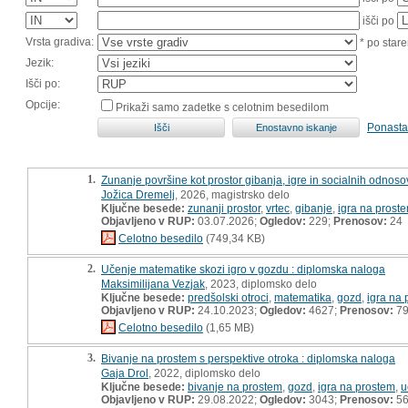
išči po
Vrsta gradiva:
* po stare
Jezik:
Išči po:
Opcije:
Prikaži samo zadetke s celotnim besedilom
Ponasta
1.
Zunanje površine kot prostor gibanja, igre in socialnih odnosov
Jožica Dremelj
, 2026, magistrsko delo
Ključne besede:
zunanji prostor
,
vrtec
,
gibanje
,
igra na prost
Objavljeno v RUP:
03.07.2026;
Ogledov:
229;
Prenosov:
24
Celotno besedilo
(749,34 KB)
2.
Učenje matematike skozi igro v gozdu : diplomska naloga
Maksimilijana Vezjak
, 2023, diplomsko delo
Ključne besede:
predšolski otroci
,
matematika
,
gozd
,
igra na
Objavljeno v RUP:
24.10.2023;
Ogledov:
4627;
Prenosov:
7
Celotno besedilo
(1,65 MB)
3.
Bivanje na prostem s perspektive otroka : diplomska naloga
Gaja Drol
, 2022, diplomsko delo
Ključne besede:
bivanje na prostem
,
gozd
,
igra na prostem
,
u
Objavljeno v RUP:
29.08.2022;
Ogledov:
3043;
Prenosov:
5