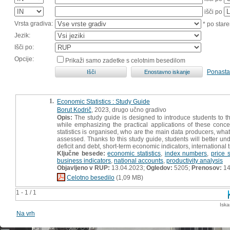
išči po
Vrsta gradiva:
* po stare
Jezik:
Išči po:
Opcije:
Prikaži samo zadetke s celotnim besedilom
Ponasta
1.
Economic Statistics : Study Guide
Borut Kodrič
, 2023, drugo učno gradivo
Opis:
The study guide is designed to introduce students to
while emphasizing the practical applications of these conc
statistics is organised, who are the main data producers, what
assessed. Thanks to this study guide, students will better un
deficit and debt, short-term economic indicators, international t
Ključne besede:
economic statistics
,
index numbers
,
price s
business indicators
,
national accounts
,
productivity analysis
Objavljeno v RUP:
13.04.2023;
Ogledov:
5205;
Prenosov:
14
Celotno besedilo
(1,09 MB)
1 - 1 / 1
Iska
Na vrh