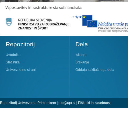
Repozitorij
Dela
Uvodnik
Iskanje
Statistika
Brskanje
Univerzitetne strani
Oddaja zaključnega dela
Repozitorij Univerze na Primorskem |
rup@upr.si
|
Piškotki in zasebnost