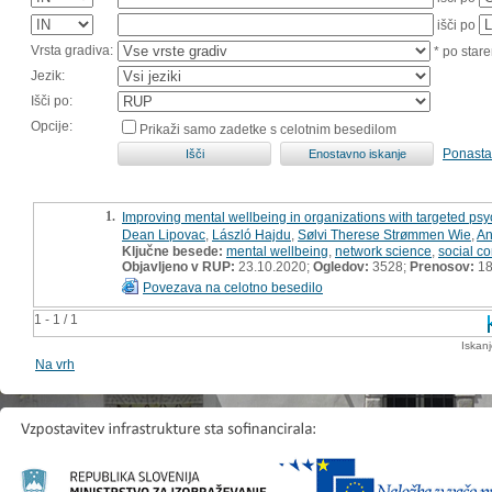
išči po
Vrsta gradiva:
* po stare
Jezik:
Išči po:
Opcije:
Prikaži samo zadetke s celotnim besedilom
Ponasta
1.
Improving mental wellbeing in organizations with targeted psy
Dean Lipovac
,
László Hajdu
,
Sølvi Therese Strømmen Wie
,
An
Ključne besede:
mental wellbeing
,
network science
,
social c
Objavljeno v RUP:
23.10.2020;
Ogledov:
3528;
Prenosov:
1
Povezava na celotno besedilo
1 - 1 / 1
Iskan
Na vrh