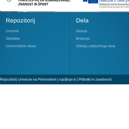
Repozitorij
Dela
Uvodnik
Iskanje
Statistika
Brskanje
Univerzitetne strani
Oddaja zaključnega dela
Repozitorij Univerze na Primorskem |
rup@upr.si
|
Piškotki in zasebnost