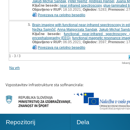
Jakub Michal Sandak
,
Peter Niemz
,
Andreas Hänsel
,
Juana M
Ključne besede:
near infrared spectroscopy
,
glue-laminated t
Objavljeno v RUP:
18.10.2021;
Ogledov:
5283;
Prenosov:
2
Povezava na celotno besedilo
3.
Brain imaging with functional near-infrared spectroscopy in e
Nežka Sajinčič
,
Anna Malgorzata Sandak
,
Jakub Michal Sand
Ključne besede:
functional near-infrared spectroscopy 
encephalography (EEG)
,
functional magnetic resonance imagi
Objavljeno v RUP:
06.05.2021;
Ogledov:
3597;
Prenosov:
1
Povezava na celotno besedilo
1 - 3 / 3
Iskan
Na vrh
Repozitorij
Dela