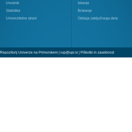
Uvodnik
Iskanje
Statistika
Brskanje
Univerzitetne strani
Oddaja zaključnega dela
Repozitorij Univerze na Primorskem |
rup@upr.si
|
Piškotki in zasebnost