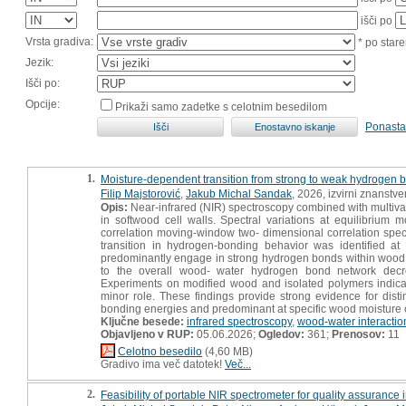
išči po
Vrsta gradiva:
* po stare
Jezik:
Išči po:
Opcije:
Prikaži samo zadetke s celotnim besedilom
Ponasta
1.
Moisture-dependent transition from strong to weak hydrogen 
Filip Majstorović
,
Jakub Michal Sandak
, 2026, izvirni znanstve
Opis:
Near-infrared (NIR) spectroscopy combined with multiva
in softwood cell walls. Spectral variations at equilibrium
correlation moving-window two- dimensional correlation spect
transition in hydrogen-bonding behavior was identified a
predominantly engage in strong hydrogen bonds within wood ce
to the overall wood- water hydrogen bond network decr
Experiments on modified wood and isolated polymers indicate
minor role. These findings provide strong evidence for disti
bonding energies and predominant at specific wood moisture 
Ključne besede:
infrared spectroscopy
,
wood-water interactio
Objavljeno v RUP:
05.06.2026;
Ogledov:
361;
Prenosov:
11
Celotno besedilo
(4,60 MB)
Gradivo ima več datotek!
Več...
2.
Feasibility of portable NIR spectrometer for quality assurance