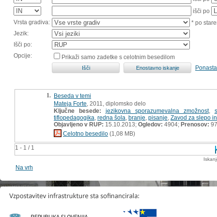
išči po
Vrsta gradiva:
* po stare
Jezik:
Išči po:
Opcije:
Prikaži samo zadetke s celotnim besedilom
Ponasta
1.
Beseda v temi
Mateja Forte
, 2011, diplomsko delo
Ključne besede:
jezikovna sporazumevalna zmožnost
,
s
tiflopedagogika
,
redna šola
,
branje
,
pisanje
,
Zavod za slepo i
Objavljeno v RUP:
15.10.2013;
Ogledov:
4904;
Prenosov:
9
Celotno besedilo
(1,08 MB)
1 - 1 / 1
Iskan
Na vrh