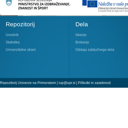
Repozitorij
Dela
Uvodnik
Iskanje
Statistika
Brskanje
Univerzitetne strani
Oddaja zaključnega dela
Repozitorij Univerze na Primorskem |
rup@upr.si
|
Piškotki in zasebnost