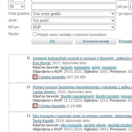
išči po
Vrsta gradiva:
* po stare
Jezik:
Išči po:
Opcije:
Prikaži samo zadetke s celotnim besedilom
Ponasta
11.
Uvajanje kulinaričnih novosti in inovacij v Sloveniji : zaključni 
Eva Horvat
, 2017, diplomsko delo
Ključne besede:
turizem
,
kulinarika
,
sejmi
,
inovacije
Objavljeno v RUP:
29.01.2021;
Ogledov:
3051;
Prenosov:
6
Celotno besedilo
(627,54 KB)
12.
Pomen inovacij športnega managementa v rokometu z vidika nav
Larisa Vogrinc
, 2020, diplomsko delo
Ključne besede:
športni management
,
športni turizem
,
inovac
Objavljeno v RUP:
11.12.2020;
Ogledov:
3212;
Prenosov:
82
Celotno besedilo
(1,19 MB)
13.
Eko inovacije v savinjski regiji na primeru podjetja : diplomsk
Tanja Kaudik
, 2019, diplomsko delo
Ključne besede:
eko inovacije
,
varstvo okolja
,
okoljski predpis
Objavljeno v RUP:
09.01.2020;
Ogledov:
4943;
Prenosov:
11