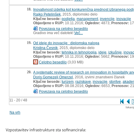
18.
Inovativnost izdelka kot konkurenčna prednost izbranega podje
Rajko Petelinšek
, 2015, diplomsko delo
Ključne besede:
podjetja
,
management
,
invencije
,
inovacije
Objavljeno v RUP:
10.11.2016;
Ogledov:
4873;
Prenosov:
17
Povezava na celotno besedilo
Gradivo ima več datotek!
Več...
19.
Od ideje do inovacije : diplomska naloga
Kristina Česnik
, 2015, diplomsko delo
Ključne besede:
tehnika in tehnologija
,
ideje
,
izkušnje
,
inovac
Objavljeno v RUP:
10.11.2016;
Ogledov:
5662;
Prenosov:
19
Celotno besedilo
(3,03 MB)
20.
A systematic review of research on innovation in hospitality an
Doris Gomezelj Omerzel
, 2016, izvirni znanstveni članek
Ključne besede:
turizem
,
raziskave
,
inovacije
,
storitve
,
akadem
Objavljeno v RUP:
08.08.2016;
Ogledov:
6653;
Prenosov:
21
Povezava na celotno besedilo
11 - 20 / 48
Iskan
Na vrh