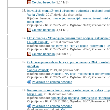
Celotno besedilo
(1,14 MB)
14.
Inovacijski menadžment i efikasnost poduzeća s niskom i sred
Vanja Vitezić
, 2017, doktorska disertacija
Ključne besede:
inovacije
,
inovacijski menadžment
,
nisk
hotelijerstvo
Objavljeno v RUP:
24.05.2019;
Ogledov:
3443;
Prenosov:
10
Celotno besedilo
(4,41 MB)
15.
Eko inovacije v Sloveniji na primeru dveh podjetij : zaključna
Laureta Bunjaku
, 2018, diplomsko delo
Ključne besede:
eko inovacije
,
skrb za okolje
,
proizvodnja
,
ja
Objavljeno v RUP:
24.05.2019;
Ogledov:
4326;
Prenosov:
10
Celotno besedilo
(539,08 KB)
16.
Optimizacija metode izolacije in pomnoževanja DNA iz kostnih 
genetike
Sandra Potušek
, 2019, magistrsko delo
Ključne besede:
izolacija DNA
,
kosti
,
mikrosateliti
,
odgovorno 
Objavljeno v RUP:
23.05.2019;
Ogledov:
6530;
Prenosov:
5
Povezava na celotno besedilo
17.
Pomen množičnega financiranja za ustanavljanje podjetij : d
Matjaž Jarc
, 2016, diplomsko delo
Ključne besede:
podjetništvo
,
podjetja
,
organizacije
,
financir
Objavljeno v RUP:
10.11.2016;
Ogledov:
6307;
Prenosov:
17
Povezava na celotno besedilo
Gradivo ima več datotek!
Več...