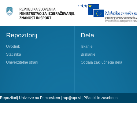
Repozitorij
Dela
Uvodnik
Iskanje
Statistika
Brskanje
Univerzitetne strani
Oddaja zaključnega dela
Repozitorij Univerze na Primorskem |
rup@upr.si
|
Piškotki in zasebnost