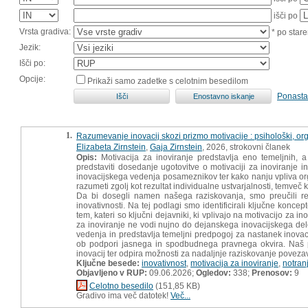
išči po
Vrsta gradiva:
* po stare
Jezik:
Išči po:
Opcije:
Prikaži samo zadetke s celotnim besedilom
Ponasta
1.
Razumevanje inovacij skozi prizmo motivacije : psihološki, orga
Elizabeta Zirnstein
,
Gaja Zirnstein
, 2026, strokovni članek
Opis:
Motivacija za inoviranje predstavlja eno temeljnih, 
predstaviti dosedanje ugotovitve o motivaciji za inoviranje 
inovacijskega vedenja posameznikov ter kako nanju vpliva orga
razumeti zgolj kot rezultat individualne ustvarjalnosti, temveč k
Da bi dosegli namen našega raziskovanja, smo preučili relev
inovativnosti. Na tej podlagi smo identificirali ključne koncept
tem, kateri so ključni dejavniki, ki vplivajo na motivacijo za
za inoviranje ne vodi nujno do dejanskega inovacijskega delov
vedenja in predstavlja temeljni predpogoj za nastanek inovacij
ob podpori jasnega in spodbudnega pravnega okvira. Naš 
inovacij ter odpira možnosti za nadaljnje raziskovanje povezav
Ključne besede:
inovativnost
,
motivacija za inoviranje
,
notran
Objavljeno v RUP:
09.06.2026;
Ogledov:
338;
Prenosov:
9
Celotno besedilo
(151,85 KB)
Gradivo ima več datotek!
Več...