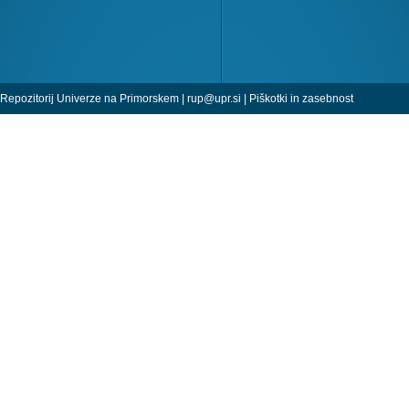
Repozitorij Univerze na Primorskem |
rup@upr.si
|
Piškotki in zasebnost