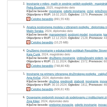
2.
Inoviranje v mikro, malih in srednje velikih podjetjih : magistr
Petra Đuvelek
, 2025, magistrsko delo
Ključne besede:
inoviranje
,
odprto inoviranje
,
izzivi
,
priložnost
Objavljeno v RUP:
18.02.2025;
Ogledov:
1579;
Prenosov:
3
Celotno besedilo
(891,55 KB)
3.
Analiza poslovnega modela v izbranem podjetju : diplomska 
Malin Svraka
, 2024, diplomsko delo
Ključne besede:
management
,
poslovni model
,
inoviranje
,
ka
Objavljeno v RUP:
12.12.2024;
Ogledov:
2128;
Prenosov:
4
Celotno besedilo
(10,25 MB)
4.
Družbeno inoviranje v edukacijskih politikah Republike Sloven
Kaja Cunk
, 2024, magistrsko delo
Ključne besede:
družbeno inoviranje
,
izobraževalni sistem
,
j
Objavljeno v RUP:
21.11.2024;
Ogledov:
1572;
Prenosov:
60
Celotno besedilo
(748,80 KB)
5.
Inoviranje na primeru izbranega družinskega podjetja : zaklju
Anja Kričaj
, 2024, diplomsko delo
Ključne besede:
družina
,
prednosti
,
slabosti
,
inoviranje
,
inova
Objavljeno v RUP:
30.10.2024;
Ogledov:
1811;
Prenosov:
46
Celotno besedilo
(606,61 KB)
6.
Doseganje prebojnih inovacij ob sodelovanju z institucijami z
Zoja Kiker
, 2024, diplomsko delo
Ključne besede:
prebojne inovacije
,
odprto inoviranje
,
inovac