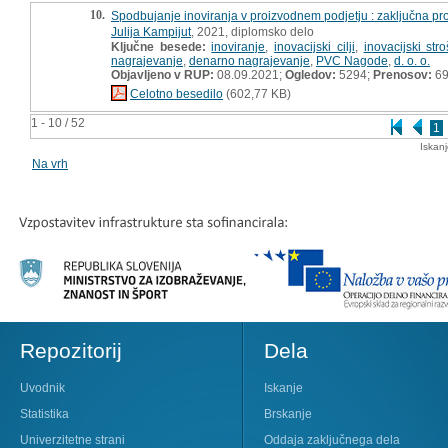
10.
Spodbujanje inoviranja v proizvodnem podjetju : zaključna pr
Julija Kampijut
, 2021, diplomsko delo
Ključne besede:
inoviranje
,
inovacijski cilji
,
inovacijski stro
nagrajevanje
,
denarno nagrajevanje
,
PVC Nagode
,
d. o. o.
Objavljeno v RUP:
08.09.2021;
Ogledov:
5294;
Prenosov:
6
Celotno besedilo
(602,77 KB)
1 - 10 / 52
1
Iskan
Na vrh
Repozitorij
Dela
Uvodnik
Iskanje
Statistika
Brskanje
Univerzitetne strani
Oddaja zaključnega dela