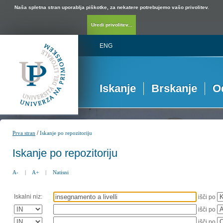
Naša spletna stran uporablja piškotke, za nekatere potrebujemo vašo privolitev.
Uredi privolitev...
ENG
Iskanje
Brskanje
O
/
Prva stran
Iskanje po repozitoriju
Iskanje po repozitoriju
A-
|
A+
|
Natisni
Iskalni niz:
išči po
išči po
išči po