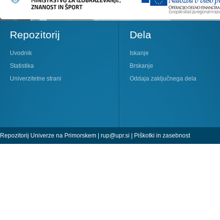
Repozitorij
Dela
Uvodnik
Iskanje
Statistika
Brskanje
Univerzitetne strani
Oddaja zaključnega dela
Repozitorij Univerze na Primorskem |
rup@upr.si
|
Piškotki in zasebnost