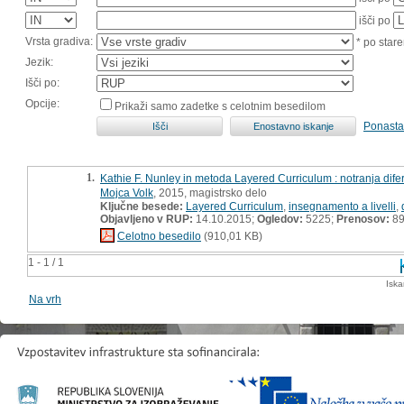
išči po
Vrsta gradiva:
* po stare
Jezik:
Išči po:
Opcije:
Prikaži samo zadetke s celotnim besedilom
Ponasta
1.
Kathie F. Nunley in metoda Layered Curriculum : notranja dife
Mojca Volk
, 2015, magistrsko delo
Ključne besede:
Layered Curriculum
,
insegnamento a livelli
,
Objavljeno v RUP:
14.10.2015;
Ogledov:
5225;
Prenosov:
8
Celotno besedilo
(910,01 KB)
1 - 1 / 1
Iska
Na vrh