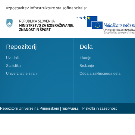
Repozitorij
Dela
Uvodnik
Iskanje
Statistika
Brskanje
Univerzitetne strani
Oddaja zaključnega dela
Repozitorij Univerze na Primorskem |
rup@upr.si
|
Piškotki in zasebnost