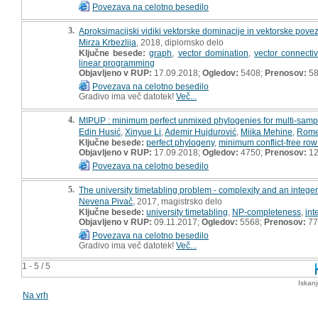
Povezava na celotno besedilo
3.
Aproksimacijski vidiki vektorske dominacije in vektorske povez
Mirza Krbezlija
, 2018, diplomsko delo
Ključne besede:
graph
,
vector domination
,
vector connectiv
linear programming
Objavljeno v RUP:
17.09.2018;
Ogledov:
5408;
Prenosov:
5
Povezava na celotno besedilo
Gradivo ima več datotek!
Več...
4.
MIPUP : minimum perfect unmixed phylogenies for multi-samp
Edin Husić
,
Xinyue Li
,
Ademir Hujdurović
,
Miika Mehine
,
Rome
Ključne besede:
perfect phylogeny
,
minimum conflict-free row
Objavljeno v RUP:
17.09.2018;
Ogledov:
4750;
Prenosov:
12
Povezava na celotno besedilo
5.
The university timetabling problem - complexity and an intege
Nevena Pivač
, 2017, magistrsko delo
Ključne besede:
university timetabling
,
NP-completeness
,
int
Objavljeno v RUP:
09.11.2017;
Ogledov:
5568;
Prenosov:
77
Povezava na celotno besedilo
Gradivo ima več datotek!
Več...
1 - 5 / 5
Iskan
Na vrh