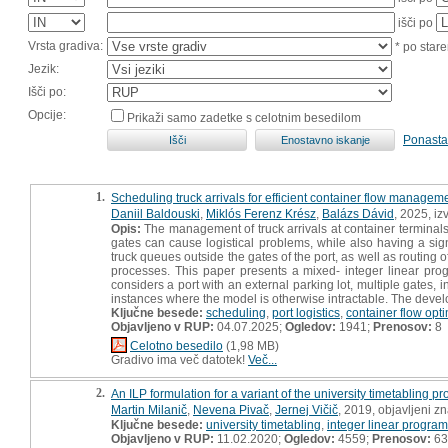
išči po
Vrsta gradiva:
* po stare
Jezik:
Išči po:
Opcije:
Prikaži samo zadetke s celotnim besedilom
Ponasta
1.
Scheduling truck arrivals for efficient container flow managemen
Daniil Baldouski
,
Miklós Ferenz Krész
,
Balázs Dávid
, 2025, iz
Opis:
The management of truck arrivals at container terminals 
gates can cause logistical problems, while also having a sig
truck queues outside the gates of the port, as well as routing o
processes. This paper presents a mixed- integer linear pr
considers a port with an external parking lot, multiple gates, i
instances where the model is otherwise intractable. The deve
Ključne besede:
scheduling
,
port logistics
,
container flow opt
Objavljeno v RUP:
04.07.2025;
Ogledov:
1941;
Prenosov:
8
Celotno besedilo
(1,98 MB)
Gradivo ima več datotek!
Več...
2.
An ILP formulation for a variant of the university timetabling p
Martin Milanič
,
Nevena Pivač
,
Jernej Vičič
, 2019, objavljeni z
Ključne besede:
university timetabling
,
integer linear progra
Objavljeno v RUP:
11.02.2020;
Ogledov:
4559;
Prenosov:
63