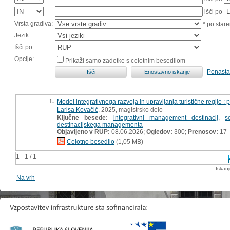
išči po
Vrsta gradiva:
* po stare
Jezik:
Išči po:
Opcije:
Prikaži samo zadetke s celotnim besedilom
Ponasta
1.
Model integrativnega razvoja in upravljanja turistične regije : 
Larisa Kovačič
, 2025, magistrsko delo
Ključne besede:
integrativni management destinacij
,
s
destinacijskega managementa
Objavljeno v RUP:
08.06.2026;
Ogledov:
300;
Prenosov:
17
Celotno besedilo
(1,05 MB)
1 - 1 / 1
Iskan
Na vrh