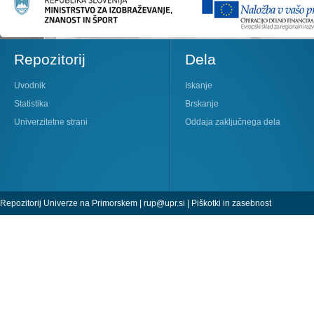
Repozitorij
Dela
Uvodnik
Iskanje
Statistika
Brskanje
Univerzitetne strani
Oddaja zaključnega dela
Repozitorij Univerze na Primorskem |
rup@upr.si
|
Piškotki in zasebnost