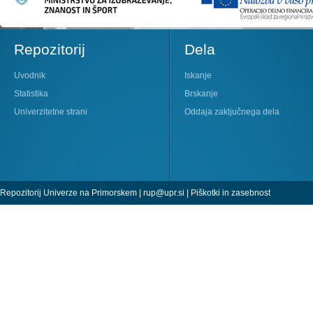
Repozitorij
Dela
Uvodnik
Iskanje
Statistika
Brskanje
Univerzitetne strani
Oddaja zaključnega dela
Repozitorij Univerze na Primorskem |
rup@upr.si
|
Piškotki in zasebnost