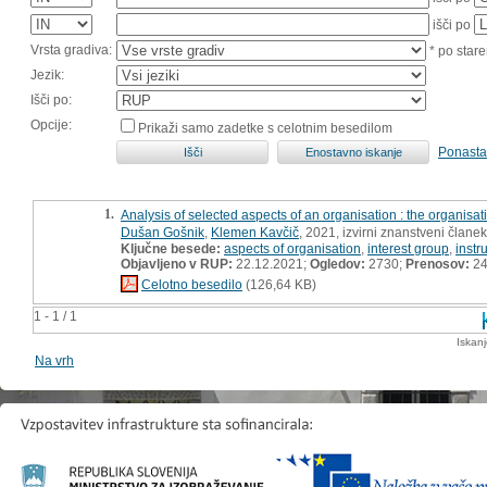
išči po
Vrsta gradiva:
* po stare
Jezik:
Išči po:
Opcije:
Prikaži samo zadetke s celotnim besedilom
Ponasta
1.
Analysis of selected aspects of an organisation : the organisa
Dušan Gošnik
,
Klemen Kavčič
, 2021, izvirni znanstveni članek
Ključne besede:
aspects of organisation
,
interest group
,
instr
Objavljeno v RUP:
22.12.2021;
Ogledov:
2730;
Prenosov:
2
Celotno besedilo
(126,64 KB)
1 - 1 / 1
Iskan
Na vrh