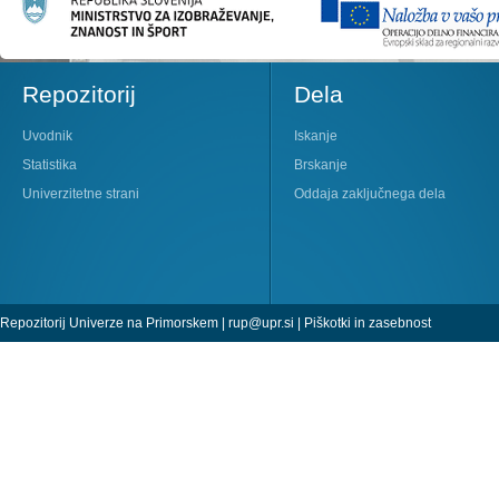
Repozitorij
Dela
Uvodnik
Iskanje
Statistika
Brskanje
Univerzitetne strani
Oddaja zaključnega dela
Repozitorij Univerze na Primorskem |
rup@upr.si
|
Piškotki in zasebnost