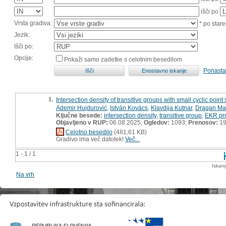
išči po
Vrsta gradiva:
* po stare
Jezik:
Išči po:
Opcije:
Prikaži samo zadetke s celotnim besedilom
Ponasta
1.
Intersection density of transitive groups with small cyclic point 
Ademir Hujdurović
,
István Kovács
,
Klavdija Kutnar
,
Dragan Ma
Ključne besede:
intersection density
,
transitive group
,
EKR pr
Objavljeno v RUP:
06.08.2025;
Ogledov:
1093;
Prenosov:
1
Celotno besedilo
(481,61 KB)
Gradivo ima več datotek!
Več...
1 - 1 / 1
Iskan
Na vrh