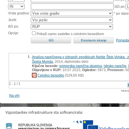
išči po
Vrsta gradiva:
* po stare
Jezik:
Išči po:
Opcije:
Prikaži samo zadetke s celotnim besedilom
Ponasta
1.
Analiza narečnega v izbranih zgodbicah Nelde Štok-Vojska : z
Špela Munda
, 2014, diplomsko delo
Ključne besede:
primorska narečna skupina
,
istrsko narečje
,
Objavljeno v RUP:
10.07.2015;
Ogledov:
5873;
Prenosov:
5
Celotno besedilo
(529,65 KB)
1 - 1 / 1
Iskan
Na vrh