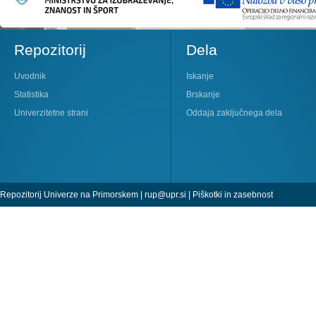
Repozitorij
Dela
Uvodnik
Iskanje
Statistika
Brskanje
Univerzitetne strani
Oddaja zaključnega dela
Repozitorij Univerze na Primorskem |
rup@upr.si
|
Piškotki in zasebnost