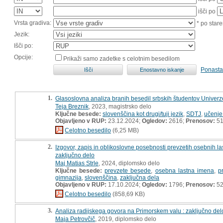
išči po
Vrsta gradiva:
* po stare
Jezik:
Išči po:
Opcije:
Prikaži samo zadetke s celotnim besedilom
Ponasta
1.
Glasoslovna analiza branih besedil srbskih študentov Univerz
Teja Breznik
, 2023, magistrsko delo
Ključne besede:
slovenščina kot drugi/tuji jezik
,
SDTJ
,
učenje
Objavljeno v RUP:
23.12.2024;
Ogledov:
2616;
Prenosov:
5
Celotno besedilo
(6,25 MB)
2.
Izgovor, zapis in oblikoslovne posebnosti prevzetih osebnih la
zaključno delo
Maj Matias Strle
, 2024, diplomsko delo
Ključne besede:
prevzete besede
,
osebna lastna imena
,
p
gimnazija
,
slovenščina
,
zaključna dela
Objavljeno v RUP:
17.10.2024;
Ogledov:
1796;
Prenosov:
5
Celotno besedilo
(858,69 KB)
3.
Analiza radijskega govora na Primorskem valu : zaključno del
Maja Petrovčič
, 2019, diplomsko delo