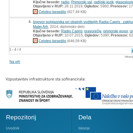
Ključne besede:
radio
,
Primorski val
,
radijski jezik
,
glasoslovj
Objavljeno v RUP:
28.11.2019;
Ogledov:
5960;
Prenosov:
17
Celotno besedilo
(827,49 KB)
4.
Izgovor polglasnika pri obalnih voditeljih Radia Capris : zaklj
Matej Arh
, 2014, diplomsko delo
Ključne besede:
Radio Capris
,
pravorečje
,
primorski govor
,
i
Objavljeno v RUP:
10.07.2015;
Ogledov:
5390;
Prenosov:
6
Celotno besedilo
(646,59 KB)
1 - 4 / 4
Iskan
Na vrh
Repozitorij
Dela
Uvodnik
Iskanje