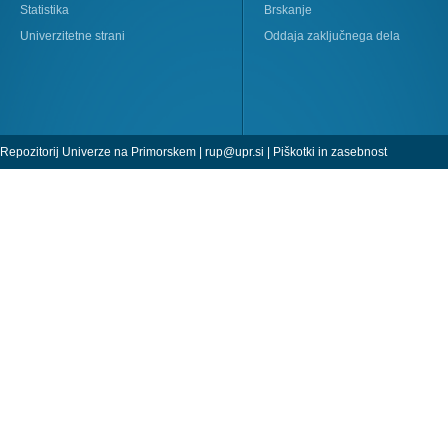
Statistika
Brskanje
Univerzitetne strani
Oddaja zaključnega dela
Repozitorij Univerze na Primorskem |
rup@upr.si
|
Piškotki in zasebnost