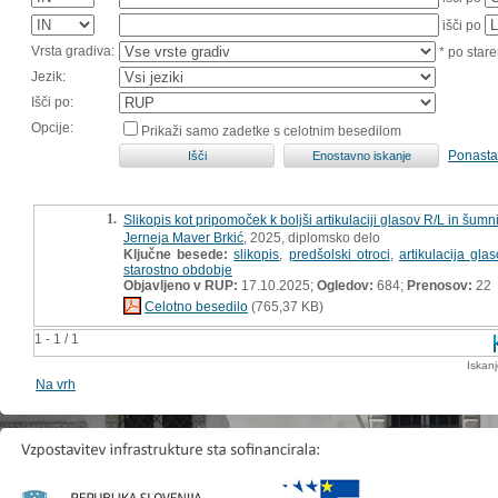
išči po
Vrsta gradiva:
* po stare
Jezik:
Išči po:
Opcije:
Prikaži samo zadetke s celotnim besedilom
Ponasta
1.
Slikopis kot pripomoček k boljši artikulaciji glasov R/L in šum
Jerneja Maver Brkić
, 2025, diplomsko delo
Ključne besede:
slikopis
,
predšolski otroci
,
artikulacija glas
starostno obdobje
Objavljeno v RUP:
17.10.2025;
Ogledov:
684;
Prenosov:
22
Celotno besedilo
(765,37 KB)
1 - 1 / 1
Iskan
Na vrh