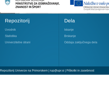
Repozitorij
Dela
Uvodnik
Iskanje
Statistika
Brskanje
Univerzitetne strani
Oddaja zaključnega dela
Repozitorij Univerze na Primorskem |
rup@upr.si
|
Piškotki in zasebnost