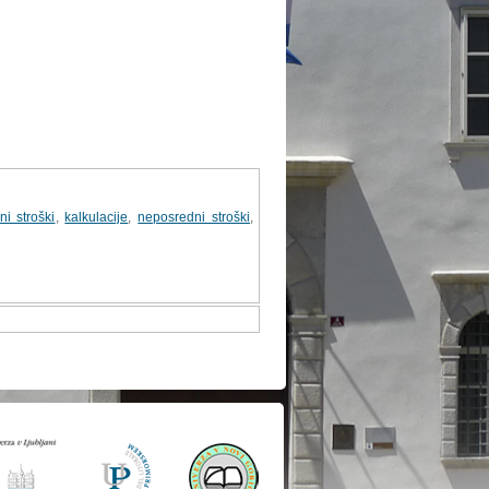
ni stroški
,
kalkulacije
,
neposredni stroški
,