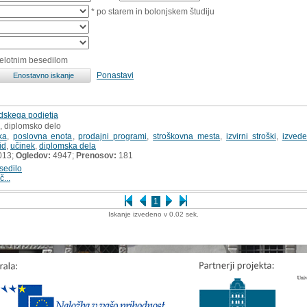
* po starem in bolonjskem študiju
celotnim besedilom
Ponastavi
idskega podjetja
, diplomsko delo
ka
,
poslovna enota
,
prodajni programi
,
stroškovna mesta
,
izvirni stroški
,
izvede
id
,
učinek
,
diplomska dela
013;
Ogledov:
4947;
Prenosov:
181
sedilo
č...
1
Iskanje izvedeno v 0.02 sek.