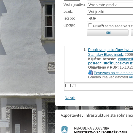
Vrsta gradiva:
Jezik:
Išči po:
Opcije:
Prikaži samo zadetke s 
1.
Preučevanje stroškov inval
Stanislav Blagotinšek
, 2006
Ključne besede:
ekonomi
posredni stroški
,
poslovni iz
Objavljeno v RUP:
15.10.2
Povezava na celotno be
Gradivo ima več datotek!
Ve
1 - 1 / 1
Na vrh