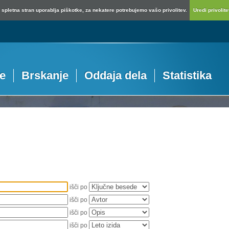
spletna stran uporablja piškotke, za nekatere potrebujemo vašo privolitev.
Uredi privolitev
je
Brskanje
Oddaja dela
Statistika
išči po
išči po
išči po
išči po