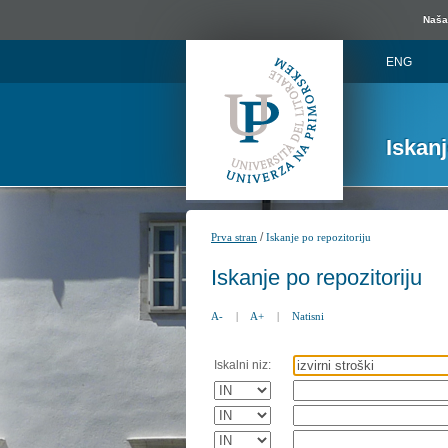
Naša 
ENG
Iskan
/
Prva stran
Iskanje po repozitoriju
Iskanje po repozitoriju
A-
|
A+
|
Natisni
Iskalni niz: