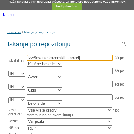
Naša spletna stran uporablja piškotke, za nekatere potrebujemo vašo privolitev.
Uredi privolitev...
Natisni
/
Prva stran
Iskanje po repozitoriju
Iskanje po repozitoriju
išči po
Iskalni niz:
išči po
išči po
išči po
Vrsta
* po
gradiva:
starem in bolonjskem študiju
Jezik:
Išči po: