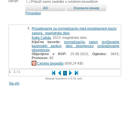
Opcije:
Prikaži samo zadetke s celotnim besedilom
Ponastavi
1.
Prizadevanje za normalizacijo med prestajanjem kazni
zapora : magistrsko delo
Katja Cafuta
, 2023, magistrsko delo
Ključne besede:
normalizacija
,
zapor
,
izvrševanje
kazenskih sankcij
,
delo obsojencev
,
izobraževanje
obsojencev
Objavljeno v RUP:
25.08.2023;
Ogledov:
3643;
Prenosov:
80
Celotno besedilo
(658,24 KB)
1 - 1 / 1
1
Iskanje izvedeno v 0.01 sek.
Na vrh