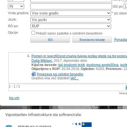
išči po
Vrsta gradiva:
* po stare
Jezik:
Išči po:
Opcije:
Prikaži samo zadetke s celotnim besedilom
Ponasta
1.
Pomen in specifičnost znanja tujega jezika glede na trg poslo
Daša Miklavc
, 2017, diplomsko delo
Ključne besede:
tuji poslovni jezik
,
poslovna angleščina
,
jezi
Objavljeno v RUP:
20.04.2018;
Ogledov:
6283;
Prenosov:
12
Povezava na celotno besedilo
Gradivo ima več datotek!
Več...
1 - 1 / 1
Iskan
Na vrh