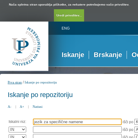
Naša spletna stran uporablja piškotke, za nekatere potrebujemo vašo privolitev.
Uredi privolitev...
ENG
Iskanje
Brskanje
O
/
Prva stran
Iskanje po repozitoriju
Iskanje po repozitoriju
A-
|
A+
|
Natisni
Iskalni niz:
išči po
išči po
išči po