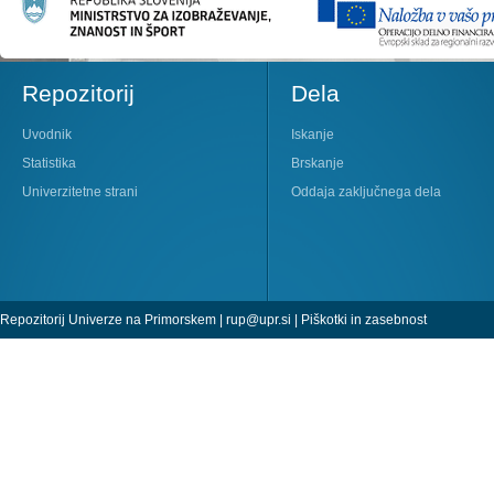
Repozitorij
Dela
Uvodnik
Iskanje
Statistika
Brskanje
Univerzitetne strani
Oddaja zaključnega dela
Repozitorij Univerze na Primorskem |
rup@upr.si
|
Piškotki in zasebnost