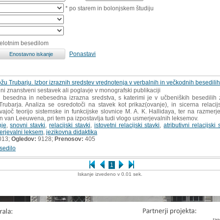
* po starem in bolonjskem študiju
celotnim besedilom
Ponastavi
u Trubarju. Izbor izraznih sredstev vrednotenja v verbalnih in večkodnih besedilih 
ni znanstveni sestavek ali poglavje v monografski publikaciji
esedna in nebesedna izrazna sredstva, s katerimi je v učbeniških besedilih 
ubarja. Analiza se osredotoči na stavek kot prikaz(ovanje), in sicerna relacijs
ajoč teorijo sistemske in funkcijske slovnice M. A. K. Hallidaya, ter na razmer
 in van Leeuwena, pri tem pa izpostavlja tudi vlogo usmerjevalnih leksemov.
nje
,
snovni stavki
,
relacijski stavki
,
istovetni relacijski stavki
,
atributivni relacijski 
rjevalni leksem
,
jezikovna didaktika
013;
Ogledov:
9128;
Prenosov:
405
sedilo
1
Iskanje izvedeno v 0.01 sek.