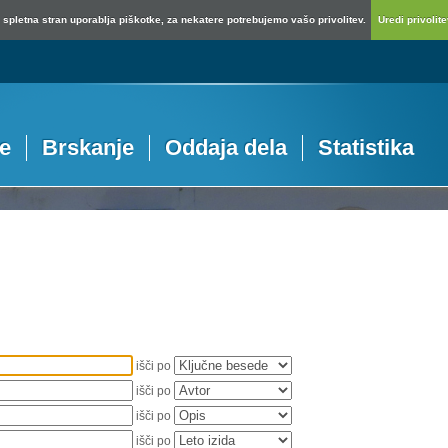
spletna stran uporablja piškotke, za nekatere potrebujemo vašo privolitev.
Uredi privolitev
je
Brskanje
Oddaja dela
Statistika
išči po
išči po
išči po
išči po