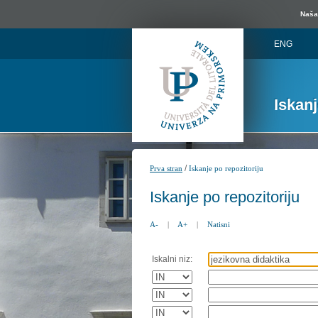
Naša 
ENG
Iskan
/
Prva stran
Iskanje po repozitoriju
Iskanje po repozitoriju
A-
|
A+
|
Natisni
Iskalni niz: