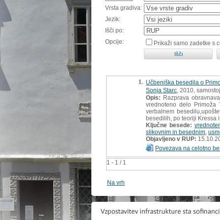
Vrsta gradiva:
Jezik:
Išči po:
Opcije:
Prikaži samo zadetke s 
1.
Učbeniška besedila o Primož
Sonja Starc
, 2010, samostoj
Opis:
Razprava obravnava b
vrednoteno delo Primoža Tr
verbalnem besedilu,upoštev
besedilih, po teoriji Kressa
Ključne besede:
vrednote
slikovnim in besednim
,
usme
Objavljeno v RUP:
15.10.2
Povezava na celotno be
1 - 1 / 1
Na vrh