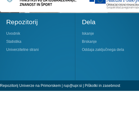
Repozitorij
Dela
Uvodnik
Iskanje
Statistika
Brskanje
Univerzitetne strani
Oddaja zaključnega dela
Repozitorij Univerze na Primorskem |
rup@upr.si
|
Piškotki in zasebnost