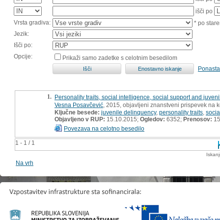
išči po
Vrsta gradiva:
* po stare
Jezik:
Išči po:
Opcije:
Prikaži samo zadetke s celotnim besedilom
Ponasta
1.
Personality traits, social intelligence, social support and juve
Vesna Posavčević
, 2015, objavljeni znanstveni prispevek na 
Ključne besede:
juvenile delinquency
,
personality traits
,
socia
Objavljeno v RUP:
15.10.2015;
Ogledov:
6352;
Prenosov:
15
Povezava na celotno besedilo
1 - 1 / 1
Iskan
Na vrh