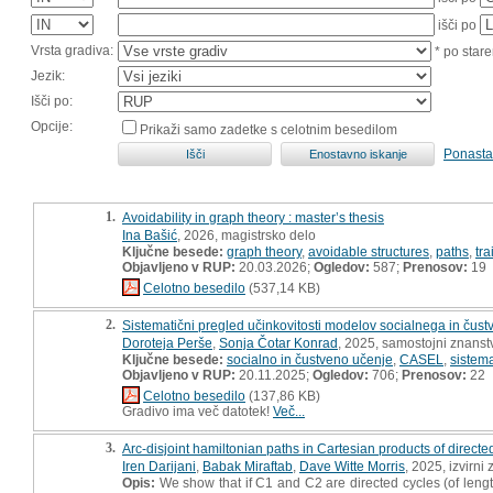
išči po
Vrsta gradiva:
* po stare
Jezik:
Išči po:
Opcije:
Prikaži samo zadetke s celotnim besedilom
Ponasta
1.
Avoidability in graph theory : master’s thesis
Ina Bašić
, 2026, magistrsko delo
Ključne besede:
graph theory
,
avoidable structures
,
paths
,
tra
Objavljeno v RUP:
20.03.2026;
Ogledov:
587;
Prenosov:
19
Celotno besedilo
(537,14 KB)
2.
Sistematični pregled učinkovitosti modelov socialnega in ču
Doroteja Perše
,
Sonja Čotar Konrad
, 2025, samostojni znanstv
Ključne besede:
socialno in čustveno učenje
,
CASEL
,
sistema
Objavljeno v RUP:
20.11.2025;
Ogledov:
706;
Prenosov:
22
Celotno besedilo
(137,86 KB)
Gradivo ima več datotek!
Več...
3.
Arc-disjoint hamiltonian paths in Cartesian products of directe
Iren Darijani
,
Babak Miraftab
,
Dave Witte Morris
, 2025, izvirni
Opis:
We show that if C1 and C2 are directed cycles (of lengt