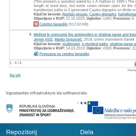
(This answers a question asked by J. A. Gallian in 1985.) The 
length at least two), but some cases remain open for the Ca
hamiltonian paths in 2-generated Cayley digraphs on (finite or 
Ključne besede:
Abelian groups
,
Cayley digraphs
,
hamiltonia
Objavljeno v RUP:
21.10.2025;
Ogledov:
1465;
Prenosov:
6
Celotno besedilo
(512,92 KB)
4.
Method to overcome the ambiguities in shallow parse and tran
Jernej Vičič
,
Marko Grgurovič
, 2018, izvirni znanstveni članek
Ključne besede:
multigraph
,
k-shortest paths
,
shallow parse 
Objavljeno v RUP:
14.03.2019;
Ogledov:
4308;
Prenosov:
11
Povezava na celotno besedilo
1 - 4 / 4
Iskan
Na vrh
Repozitorij
Dela