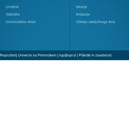
Uvodnik
Iskanje
Statistika
Brskanje
Univerzitetne strani
Oddaja zaključnega dela
Repozitorij Univerze na Primorskem |
rup@upr.si
|
Piškotki in zasebnost