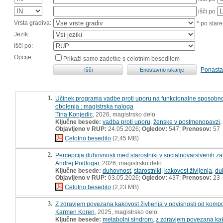
išči po
Vrsta gradiva:
* po stare
Jezik:
Išči po:
Opcije:
Prikaži samo zadetke s celotnim besedilom
Ponasta
1.
Učinek programa vadbe proti uporu na funkcionalne sposobnost
obolenja : magistrska naloga
Tina Konjedic
, 2026, magistrsko delo
Ključne besede:
vadba proti uporu
,
ženske v postmenopavzi
,
Objavljeno v RUP:
24.05.2026;
Ogledov:
547;
Prenosov:
57
Celotno besedilo
(2,45 MB)
2.
Percepcija duhovnosti med starostniki v socialnovarstvenih zav
Andrej Podlogar
, 2026, magistrsko delo
Ključne besede:
duhovnost
,
starostniki
,
kakovost življenja
,
du
Objavljeno v RUP:
03.05.2026;
Ogledov:
437;
Prenosov:
23
Celotno besedilo
(2,23 MB)
3.
Z zdravjem povezana kakovost življenja v odvisnosti od kom
Karmen Koren
, 2025, magistrsko delo
Ključne besede:
metabolni sindrom
,
z zdravjem povezana kak