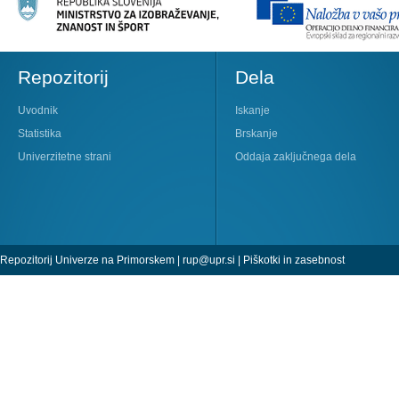
Repozitorij
Dela
Uvodnik
Iskanje
Statistika
Brskanje
Univerzitetne strani
Oddaja zaključnega dela
Repozitorij Univerze na Primorskem |
rup@upr.si
|
Piškotki in zasebnost