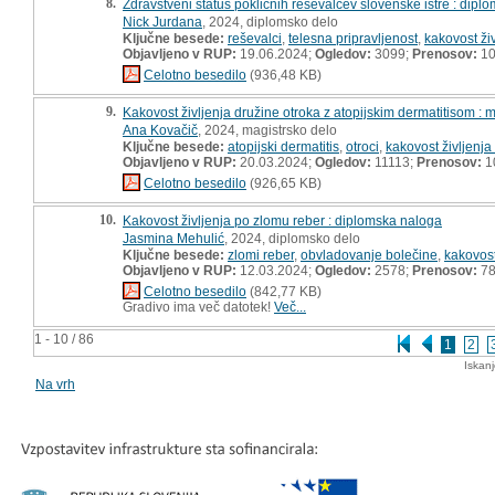
8.
Zdravstveni status poklicnih reševalcev slovenske istre : dipl
Nick Jurdana
, 2024, diplomsko delo
Ključne besede:
reševalci
,
telesna pripravljenost
,
kakovost živ
Objavljeno v RUP:
19.06.2024;
Ogledov:
3099;
Prenosov:
10
Celotno besedilo
(936,48 KB)
9.
Kakovost življenja družine otroka z atopijskim dermatitisom : 
Ana Kovačič
, 2024, magistrsko delo
Ključne besede:
atopijski dermatitis
,
otroci
,
kakovost življenja
Objavljeno v RUP:
20.03.2024;
Ogledov:
11113;
Prenosov:
1
Celotno besedilo
(926,65 KB)
10.
Kakovost življenja po zlomu reber : diplomska naloga
Jasmina Mehulić
, 2024, diplomsko delo
Ključne besede:
zlomi reber
,
obvladovanje bolečine
,
kakovost
Objavljeno v RUP:
12.03.2024;
Ogledov:
2578;
Prenosov:
7
Celotno besedilo
(842,77 KB)
Gradivo ima več datotek!
Več...
1 - 10 / 86
1
2
Iskan
Na vrh