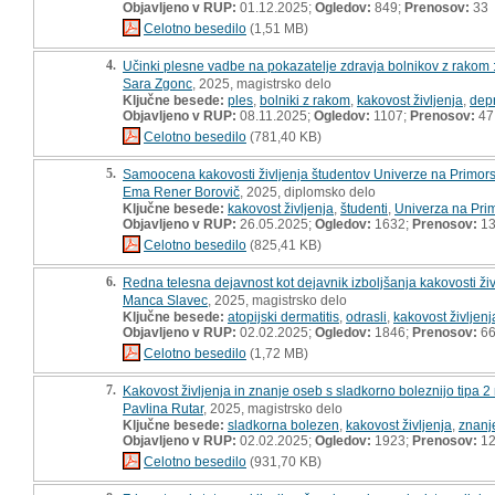
Objavljeno v RUP:
01.12.2025;
Ogledov:
849;
Prenosov:
33
Celotno besedilo
(1,51 MB)
4.
Učinki plesne vadbe na pokazatelje zdravja bolnikov z rakom : 
Sara Zgonc
, 2025, magistrsko delo
Ključne besede:
ples
,
bolniki z rakom
,
kakovost življenja
,
depr
Objavljeno v RUP:
08.11.2025;
Ogledov:
1107;
Prenosov:
47
Celotno besedilo
(781,40 KB)
5.
Samoocena kakovosti življenja študentov Univerze na Primor
Ema Rener Borovič
, 2025, diplomsko delo
Ključne besede:
kakovost življenja
,
študenti
,
Univerza na Pr
Objavljeno v RUP:
26.05.2025;
Ogledov:
1632;
Prenosov:
13
Celotno besedilo
(825,41 KB)
6.
Redna telesna dejavnost kot dejavnik izboljšanja kakovosti živ
Manca Slavec
, 2025, magistrsko delo
Ključne besede:
atopijski dermatitis
,
odrasli
,
kakovost življenj
Objavljeno v RUP:
02.02.2025;
Ogledov:
1846;
Prenosov:
6
Celotno besedilo
(1,72 MB)
7.
Kakovost življenja in znanje oseb s sladkorno boleznijo tipa 2
Pavlina Rutar
, 2025, magistrsko delo
Ključne besede:
sladkorna bolezen
,
kakovost življenja
,
znanj
Objavljeno v RUP:
02.02.2025;
Ogledov:
1923;
Prenosov:
12
Celotno besedilo
(931,70 KB)