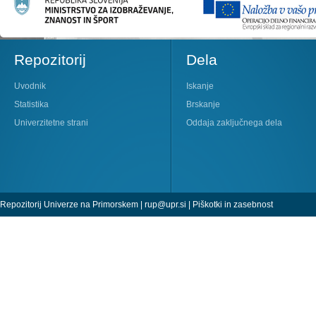
Repozitorij
Dela
Uvodnik
Iskanje
Statistika
Brskanje
Univerzitetne strani
Oddaja zaključnega dela
Repozitorij Univerze na Primorskem |
rup@upr.si
|
Piškotki in zasebnost