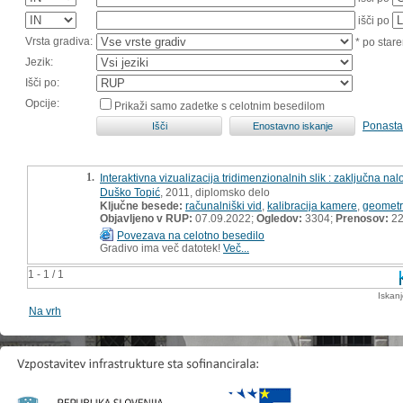
išči po
Vrsta gradiva:
* po stare
Jezik:
Išči po:
Opcije:
Prikaži samo zadetke s celotnim besedilom
Ponasta
1.
Interaktivna vizualizacija tridimenzionalnih slik : zaključna na
Duško Topić
, 2011, diplomsko delo
Ključne besede:
računalniški vid
,
kalibracija kamere
,
geometri
Objavljeno v RUP:
07.09.2022;
Ogledov:
3304;
Prenosov:
2
Povezava na celotno besedilo
Gradivo ima več datotek!
Več...
1 - 1 / 1
Iskan
Na vrh