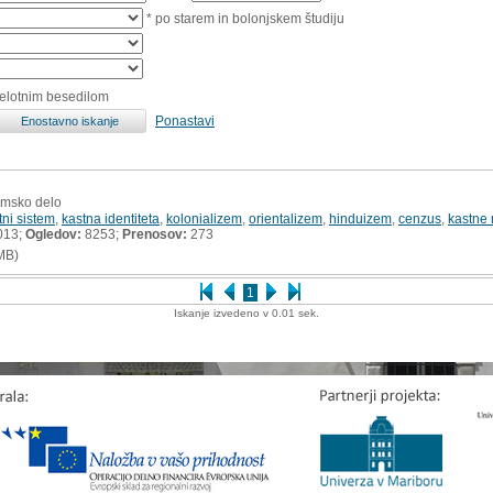
* po starem in bolonjskem študiju
celotnim besedilom
Ponastavi
lomsko delo
tni sistem
,
kastna identiteta
,
kolonializem
,
orientalizem
,
hinduizem
,
cenzus
,
kastne 
013;
Ogledov:
8253;
Prenosov:
273
MB)
1
Iskanje izvedeno v 0.01 sek.