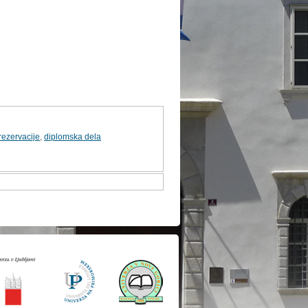
rezervacije
,
diplomska dela