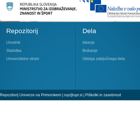
Repozitorij
Dela
Uvodnik
Iskanje
Statistika
Brskanje
Univerzitetne strani
Oddaja zaključnega dela
Repozitorij Univerze na Primorskem |
rup@upr.si
|
Piškotki in zasebnost