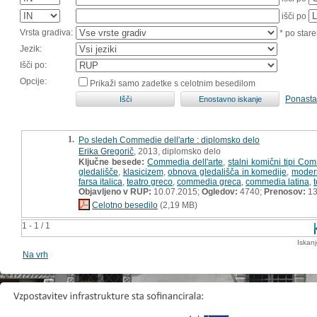
išči po
Vrsta gradiva:
* po stare
Jezik:
Išči po:
Opcije:
Prikaži samo zadetke s celotnim besedilom
Ponasta
1.
Po sledeh Commedie dell'arte : diplomsko delo
Erika Gregorič
, 2013, diplomsko delo
Ključne besede:
Commedia dell'arte
,
stalni komični tipi Com
gledališče
,
klasicizem
,
obnova gledališča in komedije
,
modern
farsa italica
,
teatro greco
,
commedia greca
,
commedia latina
,
t
Objavljeno v RUP:
10.07.2015;
Ogledov:
4740;
Prenosov:
13
Celotno besedilo
(2,19 MB)
1 - 1 / 1
Iskan
Na vrh