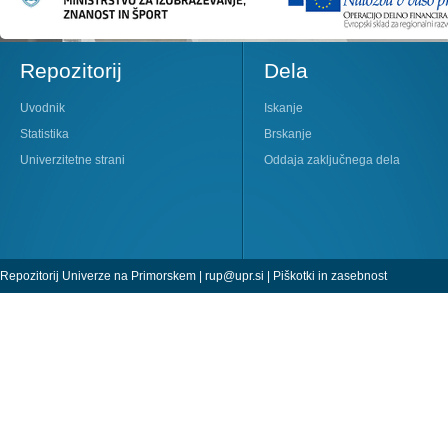
Repozitorij
Dela
Uvodnik
Iskanje
Statistika
Brskanje
Univerzitetne strani
Oddaja zaključnega dela
Repozitorij Univerze na Primorskem |
rup@upr.si
|
Piškotki in zasebnost