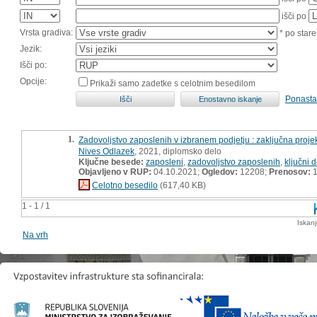
išči po
Vrsta gradiva:
* po stare
Jezik:
Išči po:
Opcije:
Prikaži samo zadetke s celotnim besedilom
Ponasta
1.
Zadovoljstvo zaposlenih v izbranem podjetju : zaključna proj
Nives Odlazek
, 2021, diplomsko delo
Ključne besede:
zaposleni
,
zadovoljstvo zaposlenih
,
ključni 
Objavljeno v RUP:
04.10.2021;
Ogledov:
12208;
Prenosov:
1
Celotno besedilo
(617,40 KB)
1 - 1 / 1
Iskan
Na vrh