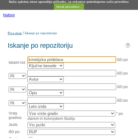
Naša spletna stran uporablja piškotke, za nekatere potrebujemo vašo privolitev.
Uredi privolitev...
Natisni
/
Prva stran
Iskanje po repozitoriju
Iskanje po repozitoriju
išči po
Iskalni niz:
išči po
išči po
išči po
Vrsta
* po
gradiva:
starem in bolonjskem študiju
Jezik:
Išči po: