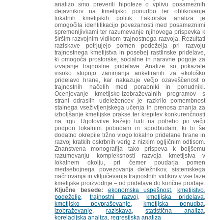
analizo smo preverili hipoteze o vplivu posameznih
dejavnikov na kmetijsko ponudbo ter oblikovanje
lokalnih kmetijskih politik. Faktorska analiza je
omogočila identifikacijo povezanosti med posameznimi
spremenljivkami ter razumevanje njihovega prispevka k
širšim razvojnim vidikom trajnostnega razvoja. Rezultati
raziskave potrjujejo pomen podeželja pri razvoju
trajnostnega kmetijstva in posebej rastlinske pridelave,
ki omogoča prostorske, socialne in naravne pogoje za
izvajanje trajnostne pridelave. Analize so pokazale
visoko stopnjo zanimanja anketiranih za ekološko
pridelavo hrane, kar nakazuje večjo ozaveščenost o
trajnostnih načelih med porabniki in ponudniki.
Ocenjevanje kmetijsko-izobraževalnih programov s
strani odraslih udeležencev je razkrilo pomembnost
stalnega vseživljenjskega učenja in prenosa znanja za
izboljšanje kmetijske prakse ter krepitev konkurenčnosti
na trgu. Ugotovitve kažejo tudi na potrebo po večji
podpori lokalnim pobudam in spodbudam, ki bi še
dodatno okrepile tržno vlogo lokalno pridelane hrane in
razvoj kratkih oskrbnih verig z nizkim ogljičnim odtisom.
Znanstvena monografija tako prispeva k boljšemu
razumevanju kompleksnosti razvoja kmetijstva v
lokalnem okolju, pri čemer poudarja pomen
medsebojnega povezovanja deležnikov, sistemskega
načrtovanja in vključevanja trajnostnih vidikov v vse faze
kmetijske proizvodnje – od pridelave do končne prodaje.
Ključne besede:
ekonomska uspešnost
,
kmetijstvo
,
podeželje
,
trajnostni razvoj
,
kmetijska pridelava
,
kmetijsko povpraševanje
,
kmetijska ponudba
,
izobraževanje
,
raziskava
,
statistična analiza
,
korelacijska analiza
,
regresijska analiza