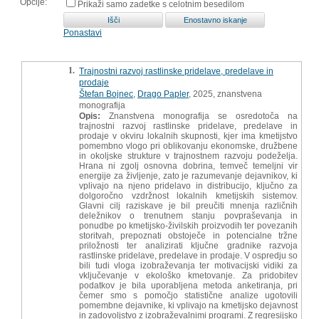
Opcije:
Prikaži samo zadetke s celotnim besedilom
Ponastavi
1.
Trajnostni razvoj rastlinske pridelave, predelave in
prodaje
Štefan Bojnec
,
Drago Papler
, 2025, znanstvena
monografija
Opis:
Znanstvena monografija se osredotoča na
trajnostni razvoj rastlinske pridelave, predelave in
prodaje v okviru lokalnih skupnosti, kjer ima kmetijstvo
pomembno vlogo pri oblikovanju ekonomske, družbene
in okoljske strukture v trajnostnem razvoju podeželja.
Hrana ni zgolj osnovna dobrina, temveč temeljni vir
energije za življenje, zato je razumevanje dejavnikov, ki
vplivajo na njeno pridelavo in distribucijo, ključno za
dolgoročno vzdržnost lokalnih kmetijskih sistemov.
Glavni cilj raziskave je bil preučiti mnenja različnih
deležnikov o trenutnem stanju povpraševanja in
ponudbe po kmetijsko-živilskih proizvodih ter povezanih
storitvah, prepoznati obstoječe in potencialne tržne
priložnosti ter analizirati ključne gradnike razvoja
rastlinske pridelave, predelave in prodaje. V ospredju so
bili tudi vloga izobraževanja ter motivacijski vidiki za
vključevanje v ekološko kmetovanje. Za pridobitev
podatkov je bila uporabljena metoda anketiranja, pri
čemer smo s pomočjo statistične analize ugotovili
pomembne dejavnike, ki vplivajo na kmetijsko dejavnost
in zadovoljstvo z izobraževalnimi programi. Z regresijsko