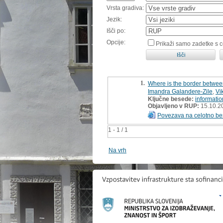
Vrsta gradiva:
Jezik:
Išči po:
Opcije:
Prikaži samo zadetke s 
1.
Where is the border betwe
Imandra Galandere-Zile
,
Vi
Ključne besede:
informati
Objavljeno v RUP:
15.10.2
Povezava na celotno be
1 - 1 / 1
Na vrh