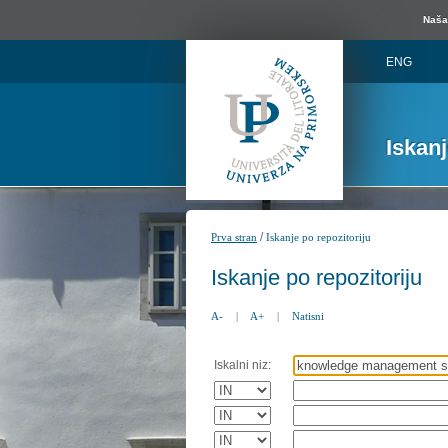
Naša 
ENG
Iskan
/
Prva stran
Iskanje po repozitoriju
Iskanje po repozitoriju
A-
|
A+
|
Natisni
Iskalni niz: