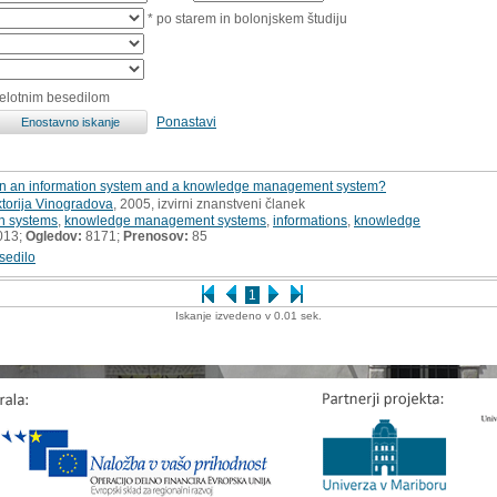
* po starem in bolonjskem študiju
celotnim besedilom
Ponastavi
en an information system and a knowledge management system?
ktorija Vinogradova
, 2005, izvirni znanstveni članek
on systems
,
knowledge management systems
,
informations
,
knowledge
013;
Ogledov:
8171;
Prenosov:
85
sedilo
1
Iskanje izvedeno v 0.01 sek.