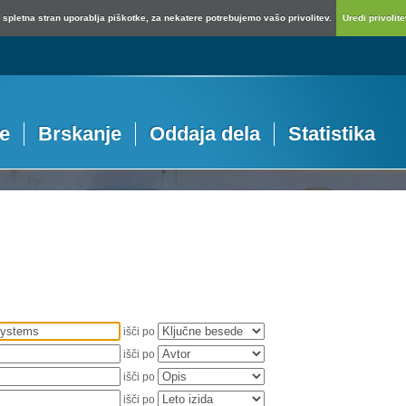
spletna stran uporablja piškotke, za nekatere potrebujemo vašo privolitev.
Uredi privolitev
je
Brskanje
Oddaja dela
Statistika
išči po
išči po
išči po
išči po