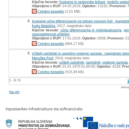
Ključne besede:
čustvene in vedenjske težave
,
moteče veden
Objavljeno v RUP:
24.05.2019;
Ogledov:
13192;
Prenosov:
7
Celotno besedilo
(2,01 MB)
8.
Izvajanje učne diferenciacije na izbrani osnovni šoli : magistr
Katja Matahlija
, 2017, magistrsko delo
Ključne besede:
učna diferenciacija in individualizacija
,
per
usposobljenost učiteljev
Objavljeno v RUP:
17.01.2018;
Ogledov:
9308;
Prenosov:
21
Celotno besedilo
(694,17 KB)
9.
Učitelji začetniki in uspešno vodenje razreda : magistrsko del
Maruška Pust
, 2018, magistrsko delo
Ključne besede:
učitelji začetniki
,
razrednik
,
vodenje razreda
Objavljeno v RUP:
01.01.1970 01:00:00;
Ogledov:
4228;
Pre
Celotno besedilo
(515,39 KB)
1 - 9 / 9
Iskan
Na vrh