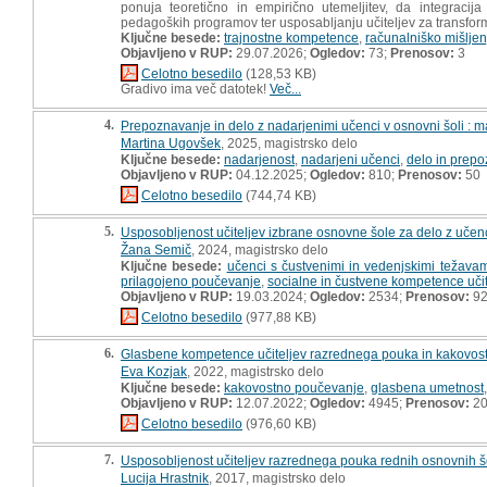
ponuja teoretično in empirično utemeljitev, da integraci
pedagoških programov ter usposabljanju učiteljev za transfo
Ključne besede:
trajnostne kompetence
,
računalniško mišljen
Objavljeno v RUP:
29.07.2026;
Ogledov:
73;
Prenosov:
3
Celotno besedilo
(128,53 KB)
Gradivo ima več datotek!
Več...
4.
Prepoznavanje in delo z nadarjenimi učenci v osnovni šoli : m
Martina Ugovšek
, 2025, magistrsko delo
Ključne besede:
nadarjenost
,
nadarjeni učenci
,
delo in prep
Objavljeno v RUP:
04.12.2025;
Ogledov:
810;
Prenosov:
50
Celotno besedilo
(744,74 KB)
5.
Usposobljenost učiteljev izbrane osnovne šole za delo z učenc
Žana Semič
, 2024, magistrsko delo
Ključne besede:
učenci s čustvenimi in vedenjskimi težavam
prilagojeno poučevanje
,
socialne in čustvene kompetence učit
Objavljeno v RUP:
19.03.2024;
Ogledov:
2534;
Prenosov:
9
Celotno besedilo
(977,88 KB)
6.
Glasbene kompetence učiteljev razrednega pouka in kakovost
Eva Kozjak
, 2022, magistrsko delo
Ključne besede:
kakovostno poučevanje
,
glasbena umetnost
Objavljeno v RUP:
12.07.2022;
Ogledov:
4945;
Prenosov:
20
Celotno besedilo
(976,60 KB)
7.
Usposobljenost učiteljev razrednega pouka rednih osnovnih šol
Lucija Hrastnik
, 2017, magistrsko delo