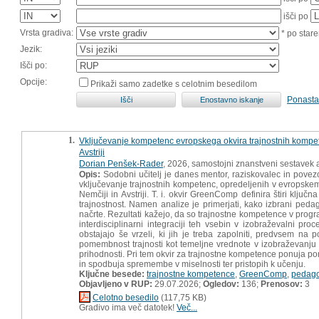
išči po
Vrsta gradiva:
* po stare
Jezik:
Išči po:
Opcije:
Prikaži samo zadetke s celotnim besedilom
Ponasta
1.
Vključevanje kompetenc evropskega okvira trajnostnih kompete
Avstriji
Dorian Penšek-Rader
, 2026, samostojni znanstveni sestavek a
Opis:
Sodobni učitelj je danes mentor, raziskovalec in povez
vključevanje trajnostnih kompetenc, opredeljenih v evropskem
Nemčiji in Avstriji. T. i. okvir GreenComp definira štiri ključ
trajnostnost. Namen analize je primerjati, kako izbrani ped
načrte. Rezultati kažejo, da so trajnostne kompetence v program
interdisciplinarni integraciji teh vsebin v izobraževalni pro
obstajajo še vrzeli, ki jih je treba zapolniti, predvsem na p
pomembnost trajnosti kot temeljne vrednote v izobraževanju t
prihodnosti. Pri tem okvir za trajnostne kompetence ponuja 
in spodbuja spremembe v miselnosti ter pristopih k učenju.
Ključne besede:
trajnostne kompetence
,
GreenComp
,
pedagoš
Objavljeno v RUP:
29.07.2026;
Ogledov:
136;
Prenosov:
3
Celotno besedilo
(117,75 KB)
Gradivo ima več datotek!
Več...