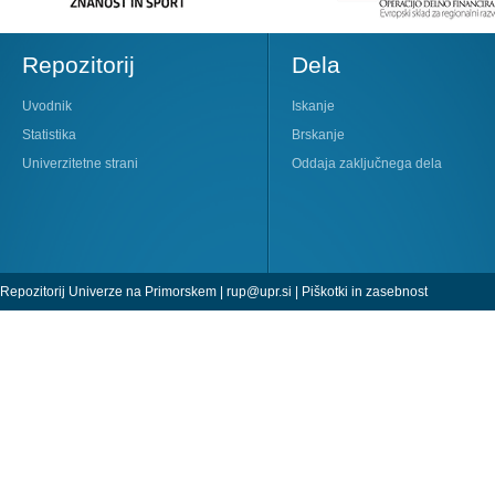
Repozitorij
Dela
Uvodnik
Iskanje
Statistika
Brskanje
Univerzitetne strani
Oddaja zaključnega dela
Repozitorij Univerze na Primorskem |
rup@upr.si
|
Piškotki in zasebnost