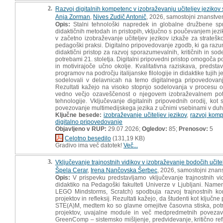
2.
Razvoj digitalnih kompetenc v izobraževanju učiteljev jeziko
Anja Zorman
,
Nives Zudič Antonič
, 2026, samostojni znanstven
Opis:
Stalni tehnološki napredek in globalne družbene sp
didaktičnih metodah in pristopih, vključno s poučevanjem jezi
v začetno izobraževanje učiteljev jezikov izkaže za stratešk
pedagoški praksi. Digitalno pripovedovanje zgodb, ki ga razum
didaktični pristop za razvoj sporazumevalnih, kritičnih in sod
potrebami 21. stoletja. Digitalni pripovedni pristop omogoča p
in motivirajoče učno okolje. Kvalitativna raziskava, predsta
programov na področju italijanske filologije in didaktike tujih je
sodelovali v delavnicah na temo digitalnega pripovedovan
Rezultati kažejo na visoko stopnjo sodelovanja v procesu obl
vedno večjo ozaveščenost o njegovem izobraževalnem pote
tehnologije. Vključevanje digitalnih pripovednih orodij, kot
povezovanje multimedijskega jezika z učnimi vsebinami v duhu
Ključne besede:
izobraževanje učiteljev jezikov
,
razvoj komp
digitalno pripovedovanje
Objavljeno v RUP:
29.07.2026;
Ogledov:
85;
Prenosov:
5
Celotno besedilo
(131,19 KB)
Gradivo ima več datotek!
Več...
3.
Vključevanje trajnostnih vidikov v izobraževanje bodočih učite
Špela Cerar
,
Irena Nančovska Šerbec
, 2026, samostojni znans
Opis:
V prispevku predstavljamo vključevanje trajnostnih v
didaktiko na Pedagoški fakulteti Univerze v Ljubljani. Namen 
LEGO Mindstorms, Scratch) spodbuja razvoj trajnostnih komp
projektov in refleksij. Rezultati kažejo, da študenti kot ključ
STE(A)M, medtem ko so glavne omejitve časovna stiska, potr
projektov, uvajalne module in več medpredmetnih povezav.
GreenComp – sistemsko mišljenje, predvidevanje, kritično refl