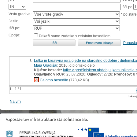
išči po
Vrsta gradiva:
* po stare
Jezik:
Išči po:
Opcije:
Prikaži samo zadetke s celotnim besedilom
Ponasta
1.
Lutka in kreativna igra glede na starostno obdobje : diplomsk
Maja Gradišar
, 2016, diplomsko delo
Ključne besede:
lutke v predšolskem obdobju
,
komunikacija z
Objavljeno v RUP:
23.07.2020;
Ogledov:
2728;
Prenosov:
8
Celotno besedilo
(773,42 KB)
1 - 1 / 1
Iskan
Na vrh