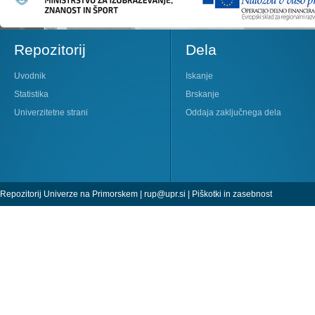
Repozitorij
Dela
Uvodnik
Iskanje
Statistika
Brskanje
Univerzitetne strani
Oddaja zaključnega dela
Repozitorij Univerze na Primorskem |
rup@upr.si
|
Piškotki in zasebnost