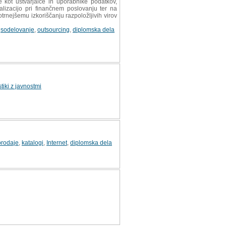
te kot ustvarjalce in uporabnike podatkov,
alizacijo pri finančnem poslovanju ter na
trnejšemu izkoriščanju razpoložljivih virov
,
sodelovanje
,
outsourcing
,
diplomska dela
stiki z javnostmi
prodaje
,
katalogi
,
Internet
,
diplomska dela