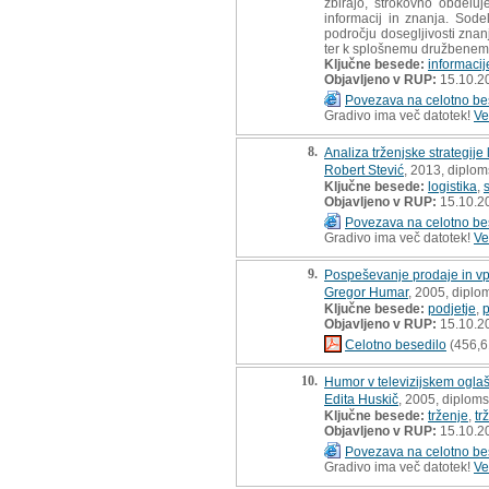
zbirajo, strokovno obdeluj
informacij in znanja. Sode
področju dosegljivosti znan
ter k splošnemu družbenemu
Ključne besede:
informacij
Objavljeno v RUP:
15.10.2
Povezava na celotno be
Gradivo ima več datotek!
Ve
8.
Analiza trženjske strategije
Robert Stević
, 2013, diplo
Ključne besede:
logistika
,
s
Objavljeno v RUP:
15.10.2
Povezava na celotno be
Gradivo ima več datotek!
Ve
9.
Pospeševanje prodaje in vp
Gregor Humar
, 2005, diplo
Ključne besede:
podjetje
,
p
Objavljeno v RUP:
15.10.2
Celotno besedilo
(456,6
10.
Humor v televizijskem ogla
Edita Huskič
, 2005, diplom
Ključne besede:
trženje
,
tr
Objavljeno v RUP:
15.10.2
Povezava na celotno be
Gradivo ima več datotek!
Ve