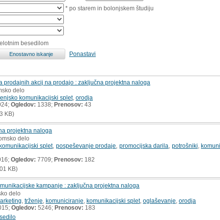
* po starem in bolonjskem študiju
celotnim besedilom
Ponastavi
 prodajnih akcij na prodajo : zaključna projektna naloga
msko delo
ženjsko komunikacijski splet
,
orodja
024;
Ogledov:
1338;
Prenosov:
43
3 KB)
čna projektna naloga
lomsko delo
komunikacijski splet
,
pospeševanje prodaje
,
promocijska darila
,
potrošniki
,
komuni
016;
Ogledov:
7709;
Prenosov:
182
01 KB)
munikacijske kampanje : zaključna projektna naloga
sko delo
arketing
,
trženje
,
komuniciranje
,
komunikacijski splet
,
oglaševanje
,
orodja
015;
Ogledov:
5246;
Prenosov:
183
sedilo