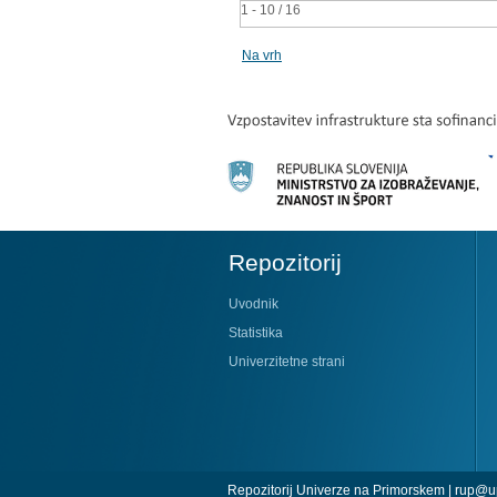
1 - 10 / 16
Na vrh
Repozitorij
Uvodnik
Statistika
Univerzitetne strani
Repozitorij Univerze na Primorskem |
rup@up