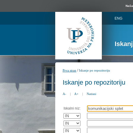
Naša 
ENG
Iskan
/
Prva stran
Iskanje po repozitoriju
Iskanje po repozitoriju
A-
|
A+
|
Natisni
Iskalni niz: