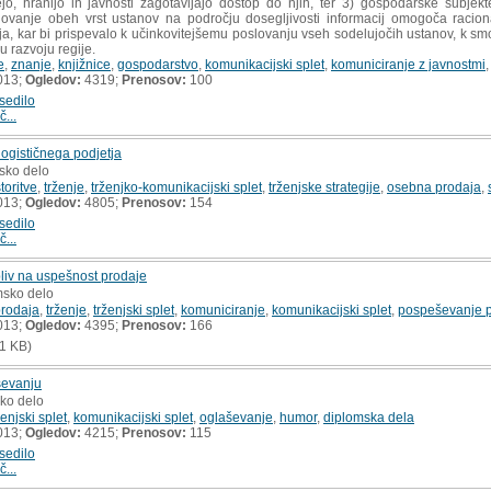
ejo, hranijo in javnosti zagotavljajo dostop do njih, ter 3) gospodarske subjek
lovanje obeh vrst ustanov na področju dosegljivosti informacij omogoča racion
ja, kar bi prispevalo k učinkovitejšemu poslovanju vseh sodelujočih ustanov, k smo
 razvoju regije.
e
,
znanje
,
knjižnice
,
gospodarstvo
,
komunikacijski splet
,
komuniciranje z javnostmi
013;
Ogledov:
4319;
Prenosov:
100
sedilo
č...
 logističnega podjetja
msko delo
toritve
,
trženje
,
trženjko-komunikacijski splet
,
trženjske strategije
,
osebna prodaja
,
013;
Ogledov:
4805;
Prenosov:
154
sedilo
č...
liv na uspešnost prodaje
msko delo
rodaja
,
trženje
,
trženjski splet
,
komuniciranje
,
komunikacijski splet
,
pospeševanje 
013;
Ogledov:
4395;
Prenosov:
166
1 KB)
ševanju
sko delo
ženjski splet
,
komunikacijski splet
,
oglaševanje
,
humor
,
diplomska dela
013;
Ogledov:
4215;
Prenosov:
115
sedilo
č...