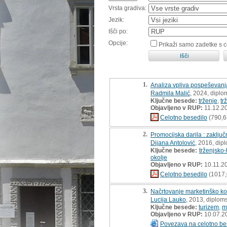
Vrsta gradiva:
Jezik:
Išči po:
Opcije:
Prikaži samo zadetke s 
1.
Analiza vpliva pospeševanja
Radmila Malić
, 2024, diplo
Ključne besede:
trženje
,
tr
Objavljeno v RUP:
11.12.2
Celotno besedilo
(790,6
2.
Promocijska darila : zaklju
Dijana Antolović
, 2016, dip
Ključne besede:
trženjsko-
okolje
Objavljeno v RUP:
10.11.2
Celotno besedilo
(1017,
3.
Načrtovanje marketinško ko
Lucija Lauko
, 2013, diplom
Ključne besede:
turizem
,
m
Objavljeno v RUP:
10.07.2
Povezava na celotno be