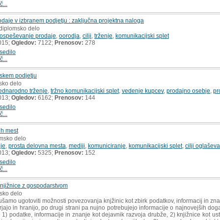
č...
daje v izbranem podjetju : zaključna projektna naloga
 diplomsko delo
ospeševanje prodaje
,
oorodja
,
cilji
,
trženje
,
komunikacijski splet
015;
Ogledov:
7122;
Prenosov:
278
sedilo
č...
vskem podjetju
sko delo
dnarodno trženje
,
tržno komunikacijski splet
,
vedenje kupcev
,
prodajno osebje
,
pr
013;
Ogledov:
6162;
Prenosov:
144
sedilo
č...
ih mest
omsko delo
je
,
prosta delovna mesta
,
mediji
,
komuniciranje
,
komunikacijski splet
,
cilji oglašev
013;
Ogledov:
5325;
Prenosov:
152
sedilo
č...
njižnice z gospodarstvom
msko delo
šamo ugotoviti možnosti povezovanja knjžinic kot zbirk podatkov, informacij in znan
rjajo in hranijo, po drugi strani pa nujno potrebujejo informacije o najnovejših doga
) podatke, informacije in znanje kot dejavnik razvoja drubže, 2) knjižnice kot ust