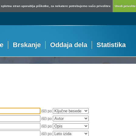
spletna stran uporablja piškotke, za nekatere potrebujemo vašo privolitev.
Uredi privolitev
je
Brskanje
Oddaja dela
Statistika
išči po
išči po
išči po
išči po