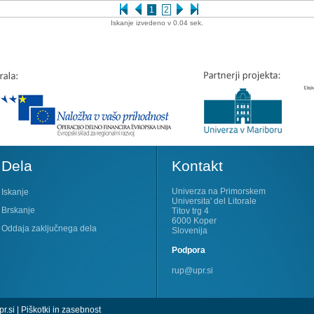
1
2
Iskanje izvedeno v 0.04 sek.
Dela
Kontakt
Univerza na Primorskem
Iskanje
Universita' del Litorale
Brskanje
Titov trg 4
6000 Koper
Oddaja zaključnega dela
Slovenija
Podpora
rup@upr.si
r.si
|
Piškotki in zasebnost