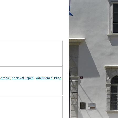
ciranje
,
poslovni uspeh
,
konkurenca
,
tržno