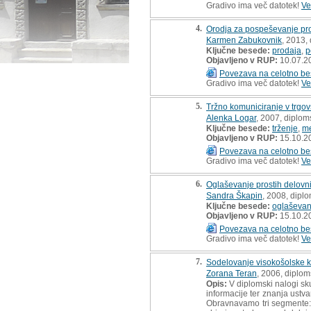
Gradivo ima več datotek!
Ve
4.
Orodja za pospeševanje pro
Karmen Zabukovnik
, 2013,
Ključne besede:
prodaja
,
p
Objavljeno v RUP:
10.07.2
Povezava na celotno be
Gradivo ima več datotek!
Ve
5.
Tržno komuniciranje v trgo
Alenka Logar
, 2007, diplom
Ključne besede:
trženje
,
me
Objavljeno v RUP:
15.10.2
Povezava na celotno be
Gradivo ima več datotek!
Ve
6.
Oglaševanje prostih delovn
Sandra Škapin
, 2008, dipl
Ključne besede:
oglaševan
Objavljeno v RUP:
15.10.2
Povezava na celotno be
Gradivo ima več datotek!
Ve
7.
Sodelovanje visokošolske k
Zorana Teran
, 2006, diplo
Opis:
V diplomski nalogi sku
informacije ter znanja ustva
Obravnavamo tri segmente: 1