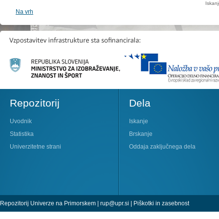
Iskan
Na vrh
Repozitorij
Dela
Uvodnik
Iskanje
Statistika
Brskanje
Univerzitetne strani
Oddaja zaključnega dela
Repozitorij Univerze na Primorskem |
rup@upr.si
|
Piškotki in zasebnost