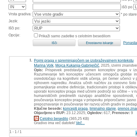
išči po
Vrsta gradiva:
* po stare
Jezik:
Išči po:
Opcije:
Prikaži samo zadetke s celotnim besedilom
Ponasta
1.
Pojmi praga v spreminjajočem se izobraževalnem kontekstu
Marina Volk
,
Mojca Kukanja-Gabrijelčič
, 2025, izvirni znanstv
Opis:
Prispevek predstavlja pomen konceptov praga v izo
Razumevanje teh konceptov učencem omogoča globlje in 
osredotočajo na kognitivni vidik učenja, pri čemer učenci v 
njihovem napredku. Analiza učnih načrtov za osnovno šolo (
pomanjkanje enotne definicije, tradicionalni pristopi k obliko
uporabi konceptov praga med učnimi področji so očitne – v na
humanističnih predmetih razvijajo analitične sposobnosti,
poučevanja konceptov praga v prispevku priporočamo: jasno op
prepoznavanje in poučevanje ter razvoj učnih gradiv in pedagoš
Ključne besede:
koncepti praga
,
liminalno stanje
,
prenos zna
Objavljeno v RUP:
23.12.2025;
Ogledov:
617;
Prenosov:
9
Celotno besedilo
(365,25 KB)
Gradivo ima več datotek!
Več...
1 - 1 / 1