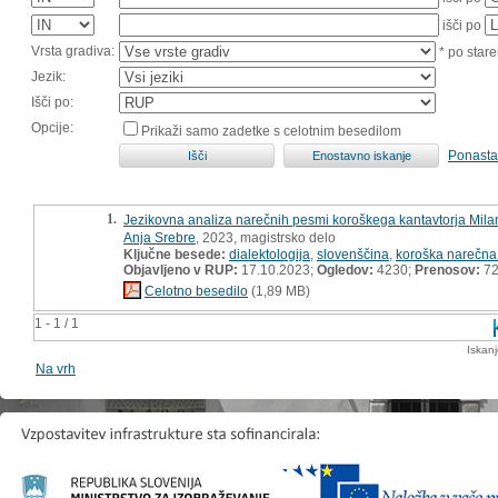
išči po
Vrsta gradiva:
* po stare
Jezik:
Išči po:
Opcije:
Prikaži samo zadetke s celotnim besedilom
Ponasta
1.
Jezikovna analiza narečnih pesmi koroškega kantavtorja Mila
Anja Srebre
, 2023, magistrsko delo
Ključne besede:
dialektologija
,
slovenščina
,
koroška narečna
Objavljeno v RUP:
17.10.2023;
Ogledov:
4230;
Prenosov:
7
Celotno besedilo
(1,89 MB)
1 - 1 / 1
Iskan
Na vrh