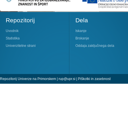
Repozitorij
Dela
Uvodnik
Iskanje
Statistika
Brskanje
Univerzitetne strani
Oddaja zaključnega dela
Repozitorij Univerze na Primorskem |
rup@upr.si
|
Piškotki in zasebnost